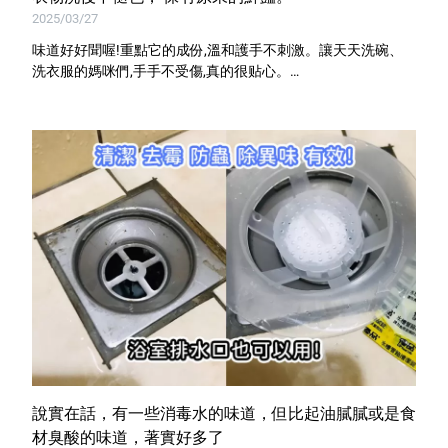
室內外除蟲專區
2025/03/27
媽媽廚房專區
味道好好聞喔!重點它的成份,溫和護手不刺激。讓天天洗碗、
洗衣服的媽咪們,手手不受傷,真的很贴心。
浴室清潔專區
適合手洗骯臟的衣領、襪子、貼身衣物...等,
清潔大掃除專區
精油香氛專區
強效誘引捕黏板
優品x柴語錄
團購專區
關於優品
會員權益
說實在話，有一些消毒水的味道，但比起油膩膩或是食
會員中心
材臭酸的味道，著實好多了