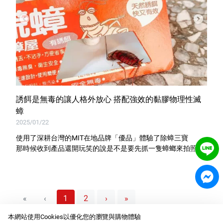
誘餌是無毒的讓人格外放心 搭配強效的黏膠物理性滅
蟑
2025/01/22
使用了深耕台灣的MIT在地品牌「優品」體驗了除蟑三寶
那時候收到產品還開玩笑的說是不是要先抓一隻蟑螂來拍照
«
‹
1
2
›
»
本網站使用Cookies以優化您的瀏覽與購物體驗