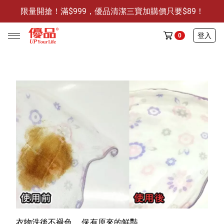
限量開搶！滿$999，優品清潔三寶加購價只要$89！
防霉清潔好幫手-任3件贈保濕抗菌洗手乳
限量開搶！滿$999，優品清潔三寶加購價只要$89！
登入
0
任選活動
🔥任選1件折9元-新老客戶感恩回饋
商品介紹
全部商品
限時特賣
防霉清潔好幫手(任3件，贈抗菌保濕洗手乳)
衣物洗後不褪色， 保有原來的鮮豔。