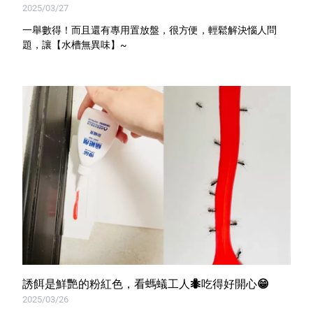
2025/03/27
特色服務
一舉數得！而且還有專用置放盤，很方便，輕鬆解決惱人問
題，讓【水槽無異味】~
Facebook粉絲專頁
Line
Youtube
誘餌是鮮艷的粉紅色，看螞蟻工人🐜吃得好開心😁
2025/03/26