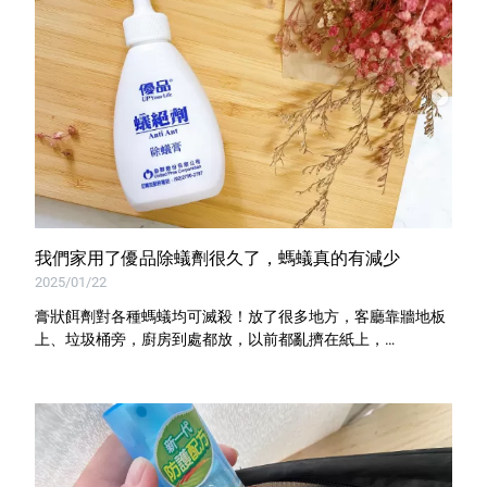
我們家用了優品除蟻劑很久了，螞蟻真的有減少
2025/01/22
膏狀餌劑對各種螞蟻均可滅殺！放了很多地方，客廳靠牆地板
上、垃圾桶旁，廚房到處都放，以前都亂擠在紙上，
後來才發現可以畫出S型線條...