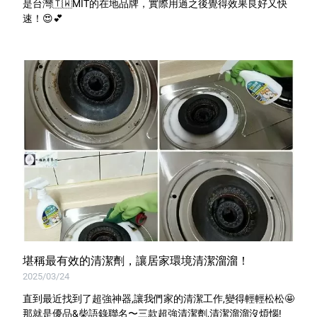
是台灣🇹🇼MIT的在地品牌，實際用過之後覺得效果良好又快
速！😍💕
堪稱最有效的清潔劑，讓居家環境清潔溜溜！
2025/03/24
直到最近找到了超強神器,讓我們家的清潔工作,變得輕輕松松🤩
那就是優品&柴語錄聯名〜三款超強清潔劑,清潔溜溜沒煩惱!