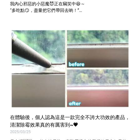
我內心邪惡的小惡魔😈正在竊笑中😆～
“多吃點😏，盡量把它們帶回去喲！”
它屬於 #緩效型藥劑，能讓螞蟻🐜把餌劑帶回巢穴
在體驗後，個人認為這是一款完全不誇大功效的產品，
清潔除霉效果真的有厲害到~💗
2025/03/25