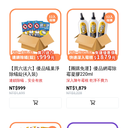
【買六送六】優品蟻巢淨
【團購免運】優品網霉除
除蟻錠(4入裝)
霉凝膠220ml
連鎖除蟻，安全有效
深入陳年霉根 乾淨不費力
NT$999
NT$1,879
NT$1,699
NT$3,228