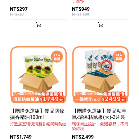
手護你
NT$297
NT$949
NT$387
NT$1,699
【團購免運組】優品防蚊
【團購免運組】優品粘牢
擴香精油100ml
鼠-環保粘鼠板(大)-2片裝
打造居室環境清新香氛同時防蚊
環保衛生設計，銷毀容易，不污
染環境
NT$1,749
NT$2,499