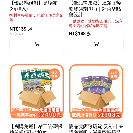
室內外除蟲專區
【優品蟑絕劑】除蟑錠
【優品蟑巢滅】連鎖除蟑
(3gx8入)
凝膠餌劑 10g｜針筒型點
媽媽廚房專區
藥設計
拆封直接擺放，輕鬆守住居家角
落
一點誘食、連鎖帶回巢穴，深入
浴室清潔專區
縫隙處理居家蟑螂問題
NT$139 起
NT$188 起
NT$149
清潔大掃除專區
精油香氛專區
強效誘引捕黏板
優品x柴語錄
團購專區
關於優品
會員權益
【團購免運】粘牢鼠-環保
優品雙餌除蟻錠 (2入)｜團
會員中心
粘鼠板(原味)48片
購免運組・滅巢型螞蟻誘