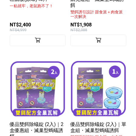
餌
一粘就牢，老鼠跑不了！
特色服務
雙餌誘引設計 甜食派＋肉食派
一次解決
NT$2,400
NT$1,908
NT$4,999
NT$2,388
Facebook粉絲專頁
Line
Youtube
優品雙餌除蟻錠 (2入)｜2
優品雙餌除蟻錠 (2入)｜單
盒優惠組・滅巢型螞蟻誘
盒組・滅巢型螞蟻誘餌