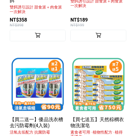
餌
雙餌誘引設計 甜食派＋肉食派
一次解決
雙餌誘引設計 甜食派＋肉食派
一次解決
NT$358
NT$189
NT$398
NT$199
【買二送一】優品洗衣槽
【買七送五】天然棕櫚衣
去污防霉劑(4入裝)
物洗潔皂
活氧去垢配方 抗菌防霉
素食者可用 ‧ 植物性配方 ‧ 植得