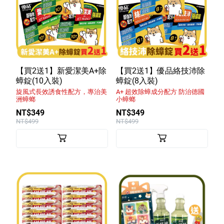
【買2送1】新愛潔美A+除
【買2送1】優品絡技沛除
蟑錠(10入裝)
蟑錠(8入裝)
旋風式長效誘食性配方，專治美
A+ 超效除蟑成分配方 防治德國
洲蟑螂
小蟑螂
NT$349
NT$349
NT$499
NT$499