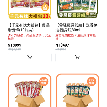
【千元有找大禮包】優品
【零騷擾露營組】送香茅
別慌蟑(10片裝)
油-隨身瓶80ml
誘引力超強，高品質誘餌，安全
露營最怕蚊蟲？這組讓你零騷
無毒
擾！
NT$999
NT$497
NT$1,688
NT$966