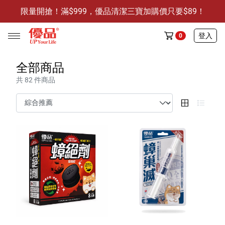
限量開搶！滿$999，優品清潔三寶加購價只要$89！
防霉清潔好幫手-任3件贈保濕抗菌洗手乳
限量開搶！滿$999，優品清潔三寶加購價只要$89！
登入
0
全部商品
共 82 件商品
任選活動
🔥任選1件折9元-新老客戶感恩回饋
商品介紹
全部商品
限時特賣
防霉清潔好幫手(任3件，贈抗菌保濕洗手乳)