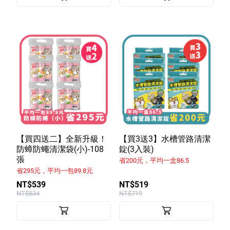
【買四送二】全新升級！
【買3送3】水槽管路清潔
防蟑防蠅清潔袋(小)-108
錠(3入裝)
張
省200元，平均一盒86.5
省295元，平均一包89.8元
NT$539
NT$519
NT$834
NT$719