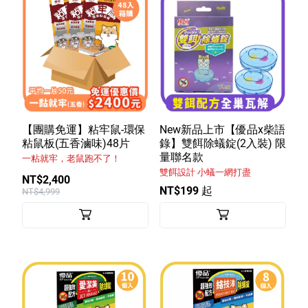
【團購免運】粘牢鼠-環保
New新品上市【優品x柴語
粘鼠板(五香滷味)48片
錄】雙餌除蟻錠(2入裝) 限
量聯名款
一粘就牢，老鼠跑不了！
雙餌設計 小蟻一網打盡
NT$2,400
NT$199 起
NT$4,999