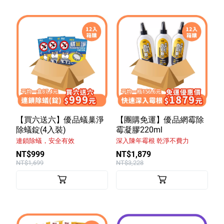
【買六送六】優品蟻巢淨
【團購免運】優品網霉除
除蟻錠(4入裝)
霉凝膠220ml
連鎖除蟻，安全有效
深入陳年霉根 乾淨不費力
NT$999
NT$1,879
NT$1,699
NT$3,228