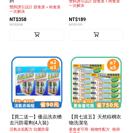
餌
雙餌誘引設計 甜食派＋肉食派
一次解決
雙餌誘引設計 甜食派＋肉食派
一次解決
NT$358
NT$189
NT$398
NT$199
【買二送一】優品洗衣槽
【買七送五】天然棕櫚衣
去污防霉劑(4入裝)
物洗潔皂
活氧去垢配方 抗菌防霉
素食者可用 ‧ 植物性配方 ‧ 植得