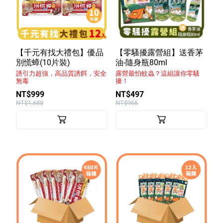
【千元有找大禮包】優品
【零騷擾露營組】送香茅
別慌蟑(10片裝)
油-隨身瓶80ml
誘引力超強，高品質誘餌，安全
露營最怕蚊蟲？這組讓你零騷
無毒
擾！
NT$999
NT$497
NT$1,688
NT$966