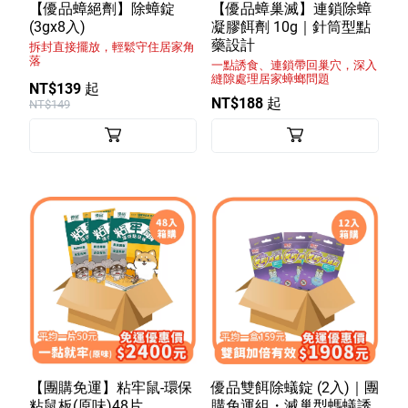
室內外除蟲專區
【優品蟑絕劑】除蟑錠
【優品蟑巢滅】連鎖除蟑
(3gx8入)
凝膠餌劑 10g｜針筒型點
媽媽廚房專區
藥設計
拆封直接擺放，輕鬆守住居家角
落
一點誘食、連鎖帶回巢穴，深入
浴室清潔專區
縫隙處理居家蟑螂問題
NT$139 起
NT$188 起
NT$149
清潔大掃除專區
精油香氛專區
強效誘引捕黏板
優品x柴語錄
團購專區
關於優品
會員權益
【團購免運】粘牢鼠-環保
優品雙餌除蟻錠 (2入)｜團
會員中心
粘鼠板(原味)48片
購免運組・滅巢型螞蟻誘