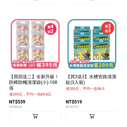
【買四送二】全新升級！
【買3送3】水槽管路清潔
防蟑防蠅清潔袋(小)-108
錠(3入裝)
張
省200元，平均一盒86.5
省295元，平均一包89.8元
NT$539
NT$519
NT$834
NT$719