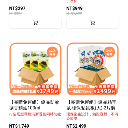
手護你
NT$297
NT$949
NT$387
NT$1,699
【團購免運組】優品防蚊
【團購免運組】優品粘牢
擴香精油100ml
鼠-環保粘鼠板(大)-2片裝
打造居室環境清新香氛同時防蚊
環保衛生設計，銷毀容易，不污
染環境
NT$1,749
NT$2,499