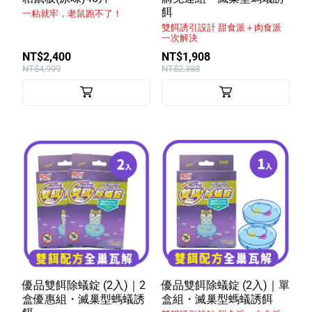
餌
一粘就牢，老鼠跑不了！
特色服務
雙餌誘引設計 甜食派＋肉食派
一次解決
NT$2,400
NT$1,908
NT$4,999
NT$2,388
Facebook粉絲專頁
Line
Youtube
優品雙餌除蟻錠 (2入)｜2
優品雙餌除蟻錠 (2入)｜單
盒優惠組・滅巢型螞蟻誘
盒組・滅巢型螞蟻誘餌