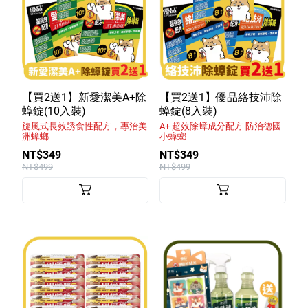
【買2送1】新愛潔美A+除
【買2送1】優品絡技沛除
蟑錠(10入裝)
蟑錠(8入裝)
旋風式長效誘食性配方，專治美
A+ 超效除蟑成分配方 防治德國
洲蟑螂
小蟑螂
NT$349
NT$349
NT$499
NT$499