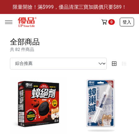
限量開搶！滿$999，優品清潔三寶加購價只要$89！
防霉清潔好幫手-任3件贈保濕抗菌洗手乳
限量開搶！滿$999，優品清潔三寶加購價只要$89！
登入
0
全部商品
共 82 件商品
任選活動
🔥任選1件折9元-新老客戶感恩回饋
商品介紹
全部商品
限時特賣
防霉清潔好幫手(任3件，贈抗菌保濕洗手乳)