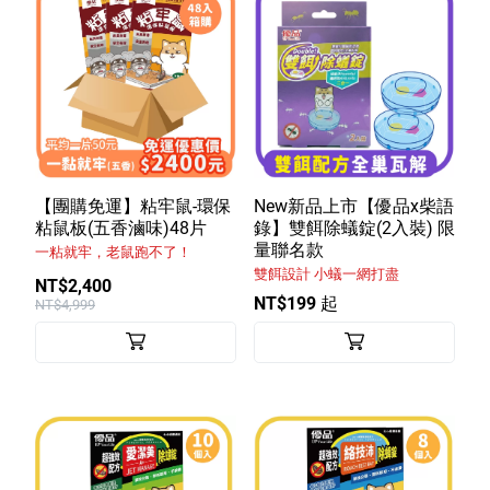
【團購免運】粘牢鼠-環保
New新品上市【優品x柴語
粘鼠板(五香滷味)48片
錄】雙餌除蟻錠(2入裝) 限
量聯名款
一粘就牢，老鼠跑不了！
雙餌設計 小蟻一網打盡
NT$2,400
NT$199 起
NT$4,999