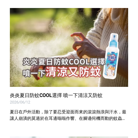
炎炎夏日防蚊COOL選擇 噴一下清涼又防蚊
2026/06/12
夏日在戶外活動，除了要忍受迎面而來的滾滾熱浪與汗水，最
讓人崩潰的莫過於在耳邊嗡嗡作響、在腳邊伺機而動的蚊蟲！
提供你既天然、安心，又能同時緩解夏日高溫的解決方案，快
來試試由天然精油調配的優品COOL涼防蚊液！