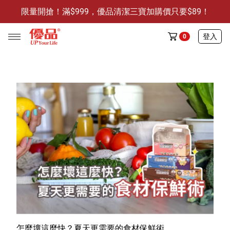
限量開搶！滿$999，優品清潔三寶加購價只要$89！
防霉清潔好幫手-任3件贈保濕抗菌洗手乳
限量開搶！滿$999，優品清潔三寶加購價只要$89！
登入
0
任選活動
🔥任選1件折9元-新老客戶感恩回饋
商品介紹
全部商品
限時特賣
防霉清潔好幫手(任3件，贈抗菌保濕洗手乳)
怎麼壞這麼快？夏天更需要的食材保鮮術