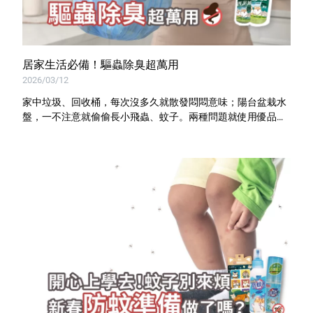
居家生活必備！驅蟲除臭超萬用
2026/03/12
家中垃圾、回收桶，每次沒多久就散發悶悶意味；陽台盆栽水
盤，一不注意就偷偷長小飛蟲、蚊子。兩種問題就使用優品天
然香茅油一次解決！隨手一噴，臭味bye，異味也不見！