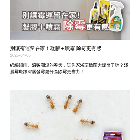
別讓霉運留在家！凝膠＋噴霧 除霉更有感
2026/04/06
綿綿細雨、溫暖潮濕的春天，讓你家浴室黴菌大爆發了嗎？淺
層霉斑跟深層發霉處分區除霉更省力！