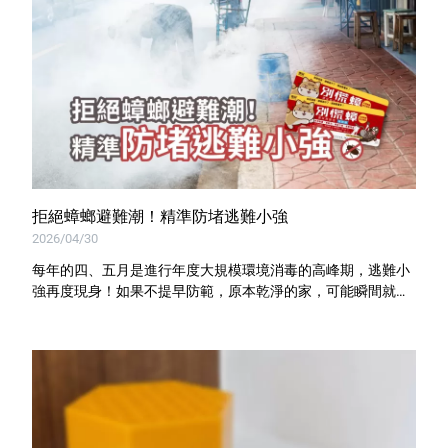
拒絕蟑螂避難潮！精準防堵逃難小強
2026/04/30
每年的四、五月是進行年度大規模環境消毒的高峰期，逃難小
強再度現身！如果不提早防範，原本乾淨的家，可能瞬間就成
了蟑螂們的避難收容所😱