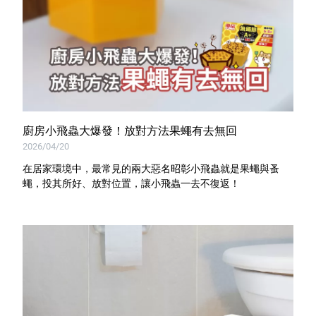
廚房小飛蟲大爆發！放對方法果蠅有去無回
2026/04/20
在居家環境中，最常見的兩大惡名昭彰小飛蟲就是果蠅與蚤
蠅，投其所好、放對位置，讓小飛蟲一去不復返！