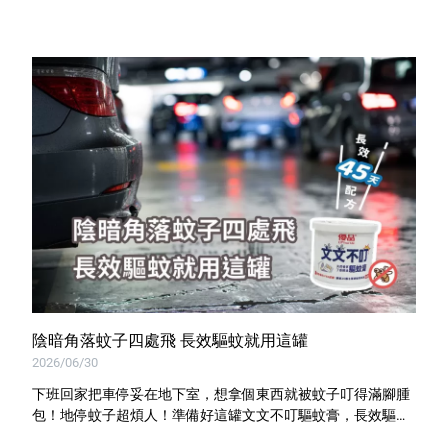
特色服務
Facebook粉絲專頁
Line
Youtube
陰暗角落蚊子四處飛 長效驅蚊就用這罐
2026/06/30
下班回家把車停妥在地下室，想拿個東西就被蚊子叮得滿腳腫
包！地停蚊子超煩人！準備好這罐文文不叮驅蚊膏，長效驅趕
蚊子，讓你下班停好車不再匆匆忙忙！