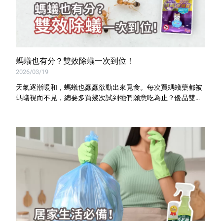
螞蟻也有分？雙效除蟻一次到位！
2026/03/19
天氣逐漸暖和，螞蟻也蠢蠢欲動出來覓食。每次買螞蟻藥都被
螞蟻視而不見，總要多買幾次試到牠們願意吃為止？優品雙餌
除蟻錠針對螞蟻的挑食習性，二合一讓你一次就Bingo！