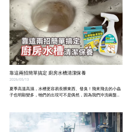
靠這兩招簡單搞定 廚房水槽清潔保養
2026/05/13
夏季高溫高濕，水槽更容易長髒東西、發臭！飛來飛去的小蟲
子也明顯變多，牠們的出現可不是偶然，因為我們沖洗碗盤留
下來的油水與菜屑，正是這些害蟲生長的最佳溫床。