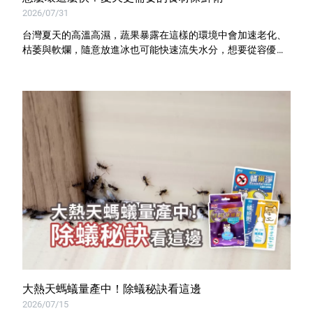
室內外除蟲專區
2026/07/31
媽媽廚房專區
台灣夏天的高溫高濕，蔬果暴露在這樣的環境中會加速老化、
枯萎與軟爛，隨意放進冰也可能快速流失水分，想要從容優雅
浴室清潔專區
地管理食材，我們需要選擇正確的分裝保存方法，優品鑽石級
鎖鮮袋就是你的最佳工具！
清潔大掃除專區
精油香氛專區
強效誘引捕黏板
優品x柴語錄
團購專區
關於優品
會員權益
大熱天螞蟻量產中！除蟻秘訣看這邊
會員中心
2026/07/15