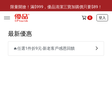
限量開搶！滿$999，優品清潔三寶加購價只要$89！
防霉清潔好幫手-任3件贈保濕抗菌洗手乳
登入
0
限量開搶！滿$999，優品清潔三寶加購價只要$89！
最新優惠
🔥任選1件折9元-新老客戶感恩回饋
任選活動
🔥任選1件折9元-新老客戶感恩回饋
商品介紹
全部商品
限時特賣
防霉清潔好幫手(任3件，贈抗菌保濕洗手乳)