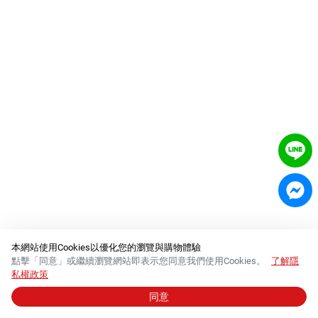
室內外除蟲專區
媽媽廚房專區
浴室清潔專區
清潔大掃除專區
精油香氛專區
強效誘引捕黏板
優品x柴語錄
團購專區
關於優品
本網站使用Cookies以優化您的瀏覽與購物體驗
點擊「同意」或繼續瀏覽網站即表示您同意我們使用Cookies。
了解隱
會員權益
私權政策
同意
© 2026 必群股份有限公司 │
統一編號 84288554
會員中心