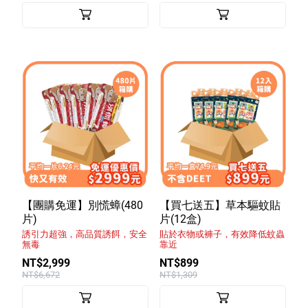
【團購免運】別慌蟑(480
【買七送五】草本驅蚊貼
片)
片(12盒)
誘引力超強，高品質誘餌，安全
貼於衣物或褲子，有效降低蚊蟲
無毒
靠近
NT$2,999
NT$899
NT$6,672
NT$1,309