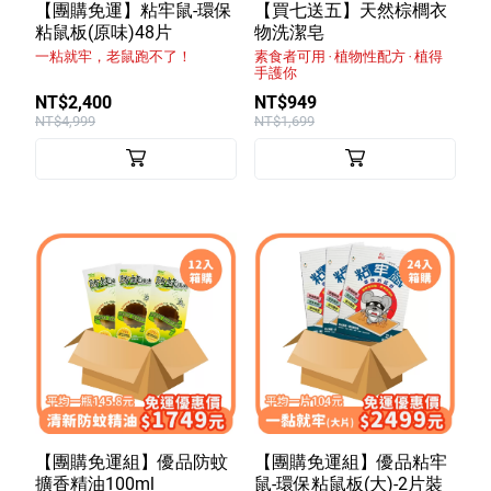
室內外除蟲專區
【團購免運】粘牢鼠-環保
【買七送五】天然棕櫚衣
粘鼠板(原味)48片
物洗潔皂
媽媽廚房專區
一粘就牢，老鼠跑不了！
素食者可用 ‧ 植物性配方 ‧ 植得
手護你
浴室清潔專區
NT$2,400
NT$949
NT$4,999
NT$1,699
清潔大掃除專區
精油香氛專區
強效誘引捕黏板
優品x柴語錄
團購專區
關於優品
會員權益
【團購免運組】優品防蚊
【團購免運組】優品粘牢
會員中心
擴香精油100ml
鼠-環保粘鼠板(大)-2片裝