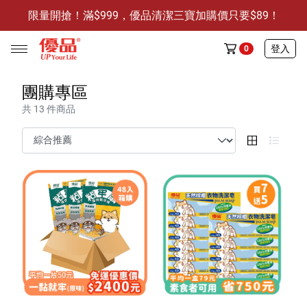
限量開搶！滿$999，優品清潔三寶加購價只要$89！
防霉清潔好幫手-任3件贈保濕抗菌洗手乳
限量開搶！滿$999，優品清潔三寶加購價只要$89！
登入
0
團購專區
共 13 件商品
任選活動
🔥任選1件折9元-新老客戶感恩回饋
商品介紹
全部商品
限時特賣
防霉清潔好幫手(任3件，贈抗菌保濕洗手乳)