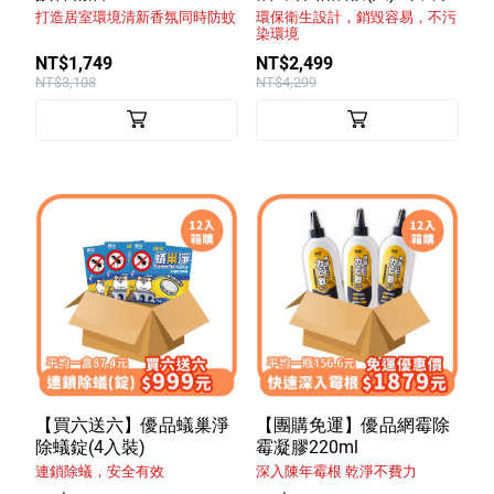
打造居室環境清新香氛同時防蚊
環保衛生設計，銷毀容易，不污
特色服務
染環境
NT$1,749
NT$2,499
NT$3,108
NT$4,299
Facebook粉絲專頁
Line
Youtube
【買六送六】優品蟻巢淨
【團購免運】優品網霉除
除蟻錠(4入裝)
霉凝膠220ml
連鎖除蟻，安全有效
深入陳年霉根 乾淨不費力