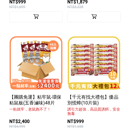
NT$999
NT$1,879
NT$1,699
NT$3,228
【團購免運】粘牢鼠-環保
【千元有找大禮包】優品
粘鼠板(五香滷味)48片
別慌蟑(10片裝)
一粘就牢，老鼠跑不了！
誘引力超強，高品質誘餌，安全
無毒
NT$2,400
NT$999
NT$4,999
NT$1,688