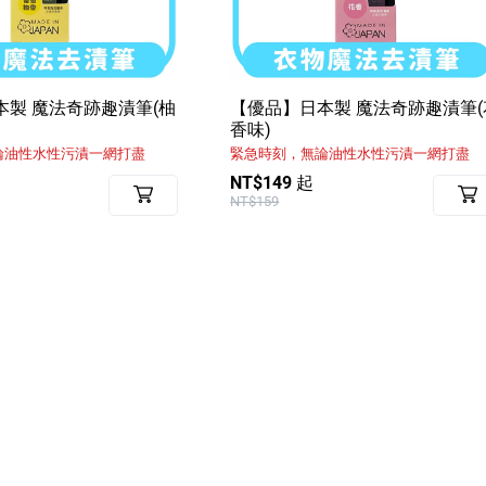
傢俱蠟
本製 魔法奇跡趣漬筆(柚
【優品】日本製 魔法奇跡趣漬筆(
香味)
論油性水性污漬一網打盡
緊急時刻，無論油性水性污漬一網打盡
NT$149 起
NT$159