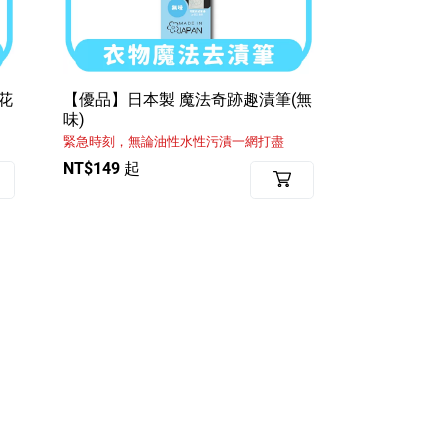
花
【優品】日本製 魔法奇跡趣漬筆(無
味)
緊急時刻，無論油性水性污漬一網打盡
NT$149 起