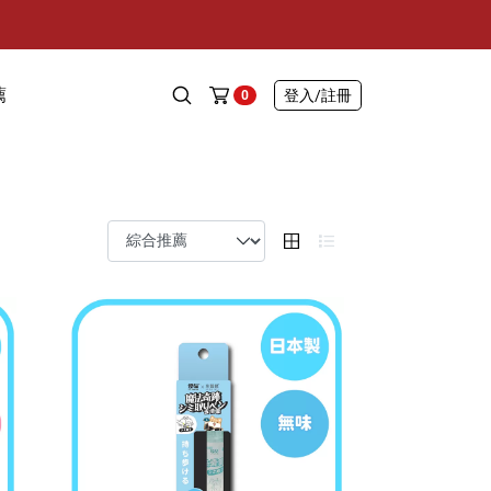
薦
登入
/註冊
0