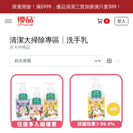
限量開搶！滿$999，優品清潔三寶加購價只要$89！
防霉清潔好幫手-任3件贈保濕抗菌洗手乳
限量開搶！滿$999，優品清潔三寶加購價只要$89！
登入
0
清潔大掃除專區│洗手乳
共 4 件商品
任選活動
🔥任選1件折9元-新老客戶感恩回饋
商品介紹
全部商品
限時特賣
防霉清潔好幫手(任3件，贈抗菌保濕洗手乳)