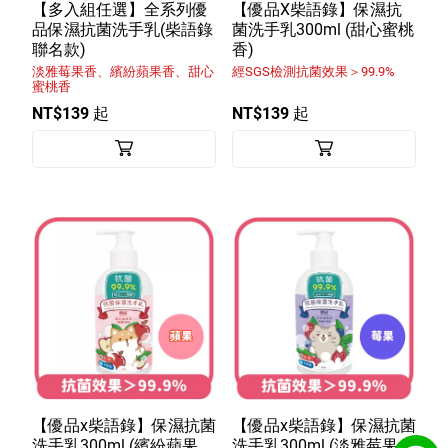
室內外除蟲專區
【多入組任選】全系列優
【優品X柴語錄】保濕抗
品保濕抗菌洗手乳(柴語錄
菌洗手乳300ml (甜心蜜桃
媽媽廚房專區
聯名款)
香)
淡雅莓果香、繽紛蘋果香、甜心
經SGS檢測抗菌效果＞99.9%
浴室清潔專區
蜜桃香
NT$139 起
NT$139 起
清潔大掃除專區
精油香氛專區
強效誘引捕黏板
優品x柴語錄
團購專區
關於優品
會員權益
【優品x柴語錄】保濕抗菌
【優品x柴語錄】保濕抗菌
會員中心
洗手乳300ml (繽紛蘋果
洗手乳300ml (淡雅莓果