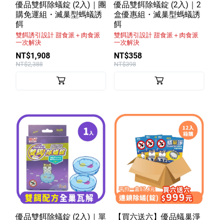
室內外除蟲專區
優品雙餌除蟻錠 (2入)｜團
優品雙餌除蟻錠 (2入)｜2
購免運組・滅巢型螞蟻誘
盒優惠組・滅巢型螞蟻誘
媽媽廚房專區
餌
餌
雙餌誘引設計 甜食派＋肉食派
雙餌誘引設計 甜食派＋肉食派
浴室清潔專區
一次解決
一次解決
NT$1,908
NT$358
清潔大掃除專區
NT$2,388
NT$398
精油香氛專區
強效誘引捕黏板
優品x柴語錄
團購專區
關於優品
會員權益
會員中心
優品雙餌除蟻錠 (2入)｜單
【買六送六】優品蟻巢淨