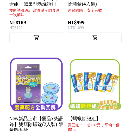
盒組・滅巢型螞蟻誘餌
除蟻錠(4入裝)
特色服務
雙餌誘引設計 甜食派＋肉食派
連鎖除蟻，安全有效
一次解決
NT$189
NT$999
NT$199
NT$1,699
Facebook粉絲專頁
Line
Youtube
New新品上市【優品x柴語
【螞蟻斷絕組】
錄】雙餌除蟻錠(2入裝) 限
買三送一，省187元，平均一個
83元
量聯名款