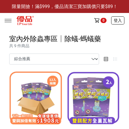
限量開搶！滿$999，優品清潔三寶加購價只要$89！
防霉清潔好幫手-任3件贈保濕抗菌洗手乳
限量開搶！滿$999，優品清潔三寶加購價只要$89！
登入
0
室內外除蟲專區│除蟻-螞蟻藥
共 9 件商品
任選活動
🔥任選1件折9元-新老客戶感恩回饋
商品介紹
全部商品
限時特賣
防霉清潔好幫手(任3件，贈抗菌保濕洗手乳)