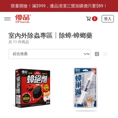
限量開搶！滿$999，優品清潔三寶加購價只要$89！
防霉清潔好幫手-任3件贈保濕抗菌洗手乳
限量開搶！滿$999，優品清潔三寶加購價只要$89！
登入
0
室內外除蟲專區│除蟑-蟑螂藥
共 11 件商品
任選活動
🔥任選1件折9元-新老客戶感恩回饋
商品介紹
全部商品
限時特賣
防霉清潔好幫手(任3件，贈抗菌保濕洗手乳)