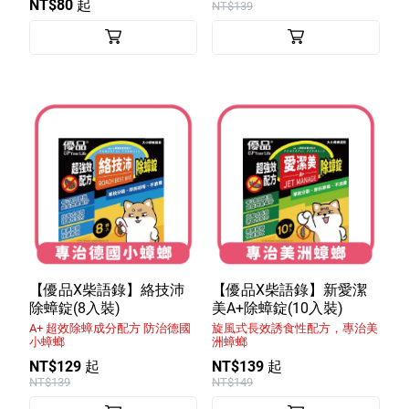
NT$80 起
NT$139
【優品X柴語錄】絡技沛
【優品X柴語錄】新愛潔
除蟑錠(8入裝)
美A+除蟑錠(10入裝)
A+ 超效除蟑成分配方 防治德國
旋風式長效誘食性配方，專治美
小蟑螂
洲蟑螂
NT$129 起
NT$139 起
NT$139
NT$149