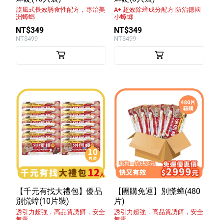
旋風式長效誘食性配方，專治美
A+ 超效除蟑成分配方 防治德國
特色服務
洲蟑螂
小蟑螂
NT$349
NT$349
NT$499
NT$499
Facebook粉絲專頁
Line
Youtube
【千元有找大禮包】優品
【團購免運】別慌蟑(480
別慌蟑(10片裝)
片)
誘引力超強，高品質誘餌，安全
誘引力超強，高品質誘餌，安全
無毒
無毒