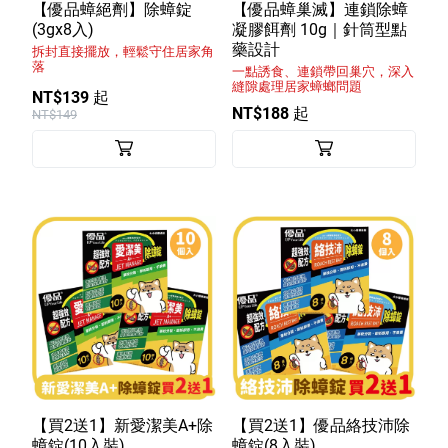
室內外除蟲專區
【優品蟑絕劑】除蟑錠
【優品蟑巢滅】連鎖除蟑
(3gx8入)
凝膠餌劑 10g｜針筒型點
媽媽廚房專區
藥設計
拆封直接擺放，輕鬆守住居家角
落
一點誘食、連鎖帶回巢穴，深入
浴室清潔專區
縫隙處理居家蟑螂問題
NT$139 起
NT$188 起
NT$149
清潔大掃除專區
精油香氛專區
強效誘引捕黏板
優品x柴語錄
團購專區
關於優品
會員權益
【買2送1】新愛潔美A+除
【買2送1】優品絡技沛除
會員中心
蟑錠(10入裝)
蟑錠(8入裝)