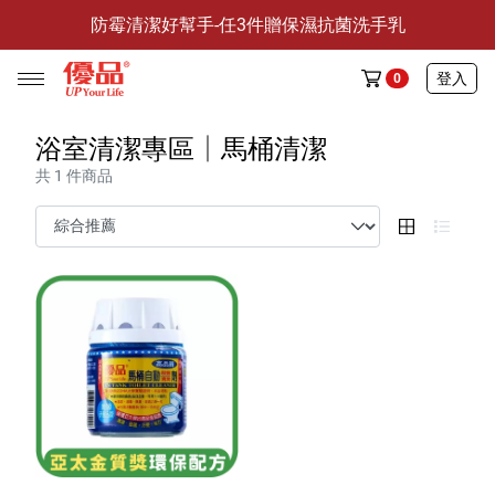
防霉清潔好幫手-任3件贈保濕抗菌洗手乳
限量開搶！滿$999，優品清潔三寶加購價只要$89！
防霉清潔好幫手-任3件贈保濕抗菌洗手乳
登入
0
限量開搶！滿$999，優品清潔三寶加購價只要$89！
浴室清潔專區│馬桶清潔
共 1 件商品
任選活動
🔥任選1件折9元-新老客戶感恩回饋
商品介紹
全部商品
限時特賣
防霉清潔好幫手(任3件，贈抗菌保濕洗手乳)