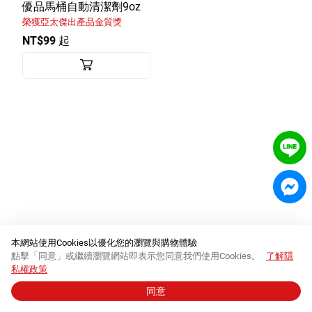
室內外除蟲專區
優品馬桶自動清潔劑9oz
榮獲亞太傑出產品金質獎
媽媽廚房專區
NT$99 起
浴室清潔專區
清潔大掃除專區
精油香氛專區
強效誘引捕黏板
優品x柴語錄
團購專區
關於優品
本網站使用Cookies以優化您的瀏覽與購物體驗
點擊「同意」或繼續瀏覽網站即表示您同意我們使用Cookies。
了解隱
會員權益
私權政策
同意
© 2026 必群股份有限公司 │
統一編號 84288554
會員中心