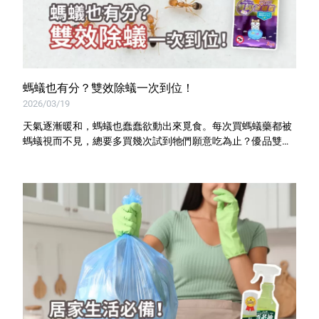
螞蟻也有分？雙效除蟻一次到位！
2026/03/19
天氣逐漸暖和，螞蟻也蠢蠢欲動出來覓食。每次買螞蟻藥都被
螞蟻視而不見，總要多買幾次試到牠們願意吃為止？優品雙餌
除蟻錠針對螞蟻的挑食習性，二合一讓你一次就Bingo！