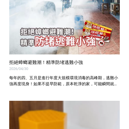
拒絕蟑螂避難潮！精準防堵逃難小強
2026/04/30
每年的四、五月是進行年度大規模環境消毒的高峰期，逃難小
強再度現身！如果不提早防範，原本乾淨的家，可能瞬間就成
了蟑螂們的避難收容所😱