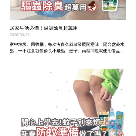
居家生活必備！驅蟲除臭超萬用
2026/03/12
家中垃圾、回收桶，每次沒多久就散發悶悶意味；陽台盆栽水
盤，一不注意就偷偷長小飛蟲、蚊子。兩種問題就使用優品天
然香茅油一次解決！隨手一噴，臭味bye，異味也不見！