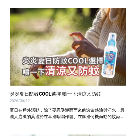
炎炎夏日防蚊COOL選擇 噴一下清涼又防蚊
2026/06/12
夏日在戶外活動，除了要忍受迎面而來的滾滾熱浪與汗水，最
讓人崩潰的莫過於在耳邊嗡嗡作響、在腳邊伺機而動的蚊蟲！
提供你既天然、安心，又能同時緩解夏日高溫的解決方案，快
來試試由天然精油調配的優品COOL涼防蚊液！