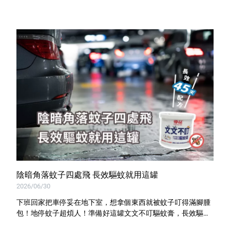
特色服務
Facebook粉絲專頁
Line
Youtube
陰暗角落蚊子四處飛 長效驅蚊就用這罐
2026/06/30
下班回家把車停妥在地下室，想拿個東西就被蚊子叮得滿腳腫
包！地停蚊子超煩人！準備好這罐文文不叮驅蚊膏，長效驅趕
蚊子，讓你下班停好車不再匆匆忙忙！