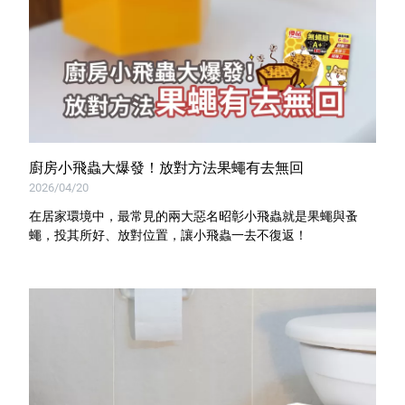
廚房小飛蟲大爆發！放對方法果蠅有去無回
2026/04/20
在居家環境中，最常見的兩大惡名昭彰小飛蟲就是果蠅與蚤
蠅，投其所好、放對位置，讓小飛蟲一去不復返！