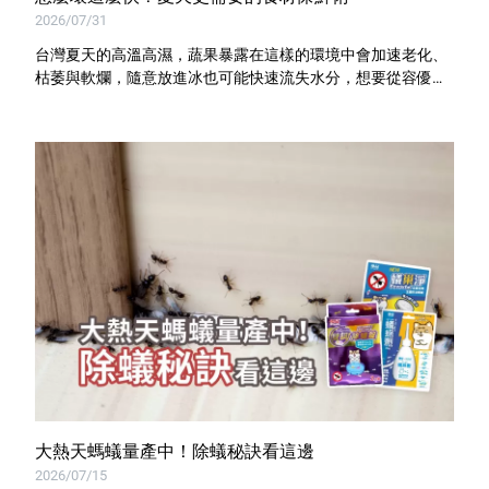
室內外除蟲專區
2026/07/31
媽媽廚房專區
台灣夏天的高溫高濕，蔬果暴露在這樣的環境中會加速老化、
枯萎與軟爛，隨意放進冰也可能快速流失水分，想要從容優雅
浴室清潔專區
地管理食材，我們需要選擇正確的分裝保存方法，優品鑽石級
鎖鮮袋就是你的最佳工具！
清潔大掃除專區
精油香氛專區
強效誘引捕黏板
優品x柴語錄
團購專區
關於優品
會員權益
大熱天螞蟻量產中！除蟻秘訣看這邊
會員中心
2026/07/15