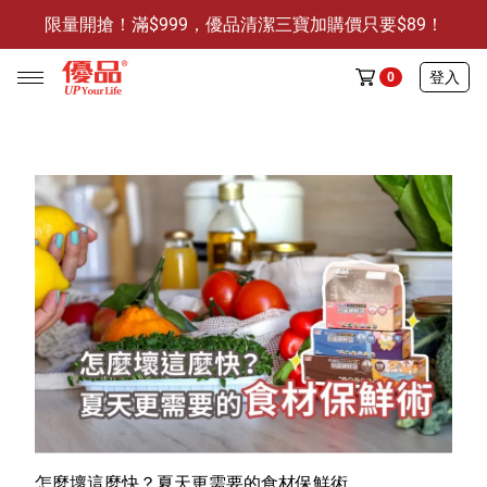
限量開搶！滿$999，優品清潔三寶加購價只要$89！
防霉清潔好幫手-任3件贈保濕抗菌洗手乳
限量開搶！滿$999，優品清潔三寶加購價只要$89！
登入
0
任選活動
🔥任選1件折9元-新老客戶感恩回饋
商品介紹
全部商品
限時特賣
防霉清潔好幫手(任3件，贈抗菌保濕洗手乳)
怎麼壞這麼快？夏天更需要的食材保鮮術