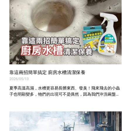
靠這兩招簡單搞定 廚房水槽清潔保養
2026/05/13
夏季高溫高濕，水槽更容易長髒東西、發臭！飛來飛去的小蟲
子也明顯變多，牠們的出現可不是偶然，因為我們沖洗碗盤留
下來的油水與菜屑，正是這些害蟲生長的最佳溫床。