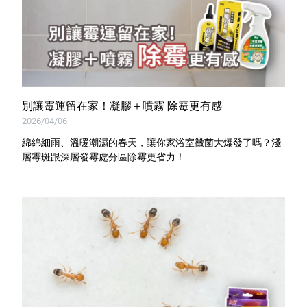
別讓霉運留在家！凝膠＋噴霧 除霉更有感
2026/04/06
綿綿細雨、溫暖潮濕的春天，讓你家浴室黴菌大爆發了嗎？淺
層霉斑跟深層發霉處分區除霉更省力！