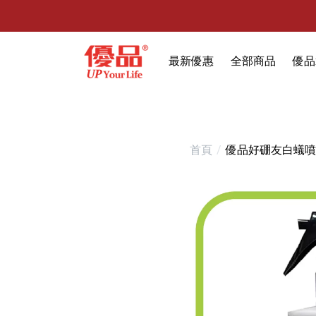
最新優惠
全部商品
優品
🔥任選1件折9元-新老客戶感恩回
限時特賣
防霉清潔好幫手(任
室內外除蟲專區
首頁
優品好硼友白蟻噴劑
媽媽廚房專區
浴室清潔專區
清潔大掃除專區
精油香氛專區
強效誘引捕黏板
優品x柴語錄