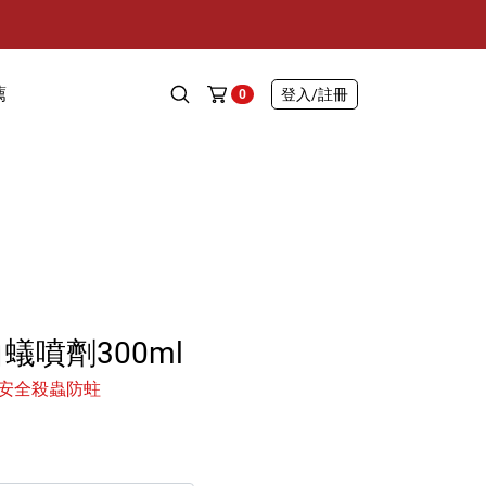
薦
登入
/註冊
0
蟻噴劑300ml
安全殺蟲防蛀