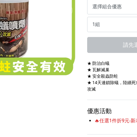
傢俱蠟
請先
★ 防治白蟻
★ 瓦解滅巢
★ 安全殺蟲防蛀
★ 14天連鎖除蟻，陸續
攻滅
優惠活動
🔥任選1件折9元-