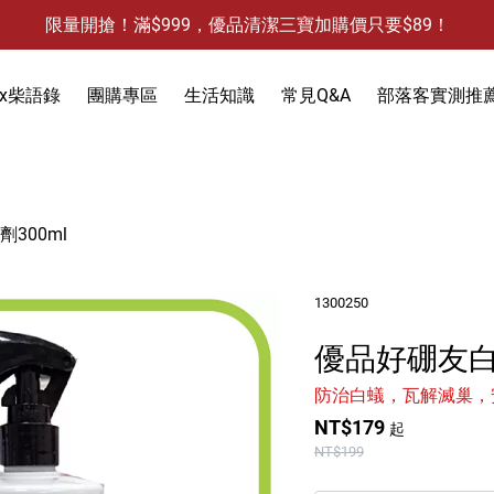
限量開搶！滿$999，優品清潔三寶加購價只要$89！
防霉清潔好幫手-任3件贈保濕抗菌洗手乳
限量開搶！滿$999，優品清潔三寶加購價只要$89！
x柴語錄
團購專區
生活知識
常見Q&A
部落客實測推
饋
3件，贈抗菌保濕洗手乳)
防蚊液-防蚊貼
300ml
除蟻-螞蟻藥
食物保鮮袋
1300250
除蟑-蟑螂藥
衣物去污
除水垢
優品好硼友白
天然防蟲
除油垢
除發霉
洗手乳
除果蠅
除水垢
馬桶清潔
除臭-清潔袋
防治白蟻，瓦解滅巢，
NT$179
起
水槽清潔
水槽清潔
地板清潔
黏鼠板-黏老鼠
NT$199
衣物清潔
黏蠅板-黏蒼蠅