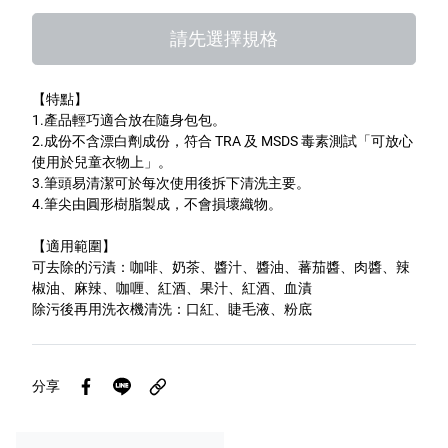
特色服務
請先選擇規格
【特點】
Facebook粉絲專頁
1.產品輕巧適合放在隨身包包。
2.成份不含漂白劑成份，符合 TRA 及 MSDS 毒素測試「可放心
Line
使用於兒童衣物上」。
3.筆頭易清潔可於每次使用後拆下清洗主要。
Youtube
4.筆尖由圓形樹脂製成，不會損壞織物。
【適用範圍】
可去除的污漬：咖啡、奶茶、醬汁、醬油、蕃茄醬、肉醬、辣
椒油、麻辣、咖喱、紅酒、果汁、紅酒、血漬
除污後再用洗衣機清洗：口紅、睫毛液、粉底
分享