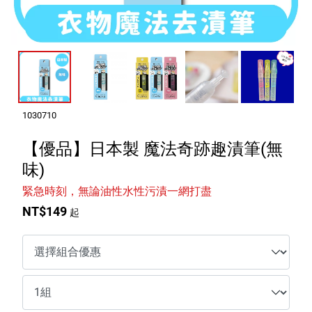
室內外除蟲專區
媽媽廚房專區
浴室清潔專區
清潔大掃除專區
精油香氛專區
1030710
強效誘引捕黏板
【優品】日本製 魔法奇跡趣漬筆(無
味)
優品x柴語錄
緊急時刻，無論油性水性污漬一網打盡
團購專區
NT$149
起
關於優品
會員權益
會員中心