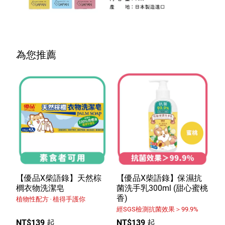
為您推薦
【優品X柴語錄】天然棕
【優品X柴語錄】保濕抗
櫚衣物洗潔皂
菌洗手乳300ml (甜心蜜桃
香)
植物性配方 ‧ 植得手護你
經SGS檢測抗菌效果＞99.9%
NT$139 起
NT$139 起