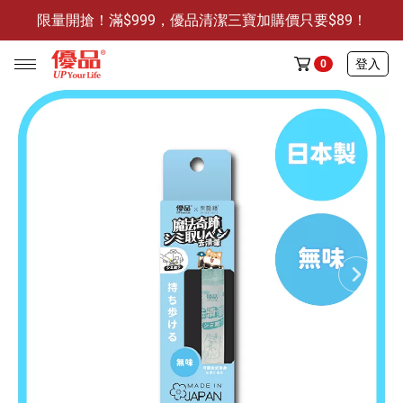
限量開搶！滿$999，優品清潔三寶加購價只要$89！
防霉清潔好幫手-任3件贈保濕抗菌洗手乳
限量開搶！滿$999，優品清潔三寶加購價只要$89！
登入
0
任選活動
🔥任選1件折9元-新老客戶感恩回饋
商品介紹
全部商品
限時特賣
防霉清潔好幫手(任3件，贈抗菌保濕洗手乳)