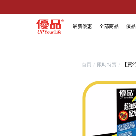
最新優惠
全部商品
優品
🔥任選1件折9元-新老客戶感恩回
限時特賣
防霉清潔好幫手(任
室內外除蟲專區
首頁
限時特賣
【買2
媽媽廚房專區
浴室清潔專區
清潔大掃除專區
精油香氛專區
強效誘引捕黏板
優品x柴語錄