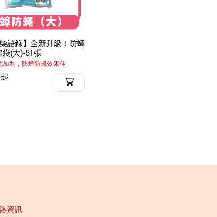
X柴語錄】全新升級！防蟑
袋(大)-51張
尤加利，防蟑防蠅效果佳
 起
絡資訊