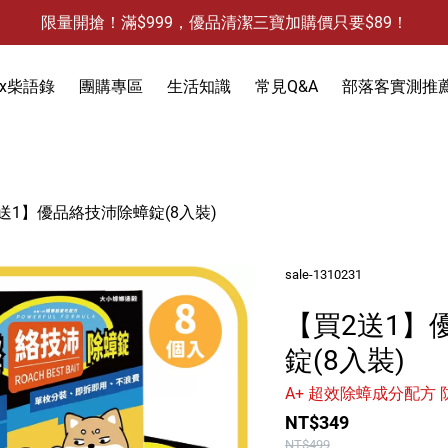
限量開搶！滿$999，優品清潔三寶加購價只要$89！
防霉清潔好幫手-任3件贈保濕抗菌洗手乳
限量開搶！滿$999，優品清潔三寶加購價只要$89！
x柴語錄
團購專區
生活知識
常見Q&A
部落客實測推
饋
3件，贈抗菌保濕洗手乳)
防蚊液-防蚊貼
送1】優品絡技沛除蟑錠(8入裝)
除蟻-螞蟻藥
食物保鮮袋
sale-1310231
除蟑-蟑螂藥
衣物去污
除水垢
【買2送1】
天然防蟲
除油垢
除發霉
洗手乳
錠(8入裝)
除果蠅
除水垢
馬桶清潔
除臭-清潔袋
A+ 超效除蟑成分配方
水槽清潔
水槽清潔
地板清潔
黏鼠板-黏老鼠
NT$349
衣物清潔
黏蠅板-黏蒼蠅
NT$499