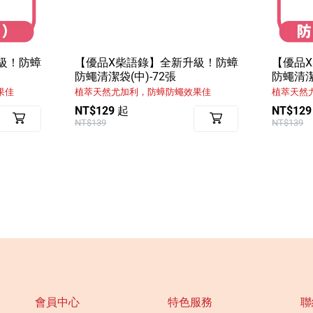
級！防蟑
【優品X柴語錄】全新升級！防蟑
【優品
防蠅清潔袋(中)-72張
防蠅清潔
果佳
植萃天然尤加利，防蟑防蠅效果佳
植萃天然
NT$129 起
NT$129
NT$139
NT$139
會員中心
特色服務
聯