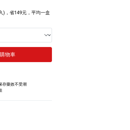
入)，省149元，平均一盒
購物車
保存藥效不受潮
佳