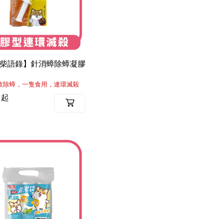
X柴語錄】針消蟑除蟑凝膠
效除蟑，一隻食用，連環滅殺
 起