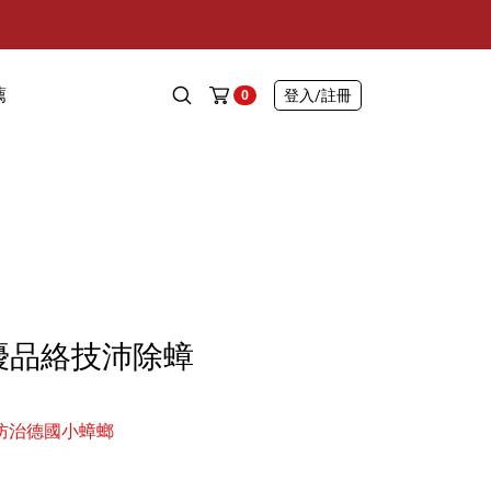
薦
登入
/註冊
0
優品絡技沛除蟑
 防治德國小蟑螂