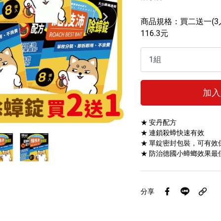
傢俱蠟
商品規格：買二送一(3
116.3元
加入
★ 安丹配方
★ 連鎖殺蟑快速有效
★ 單錠密封包裝，可有效
★ 防治德國小蟑螂效果最
分享