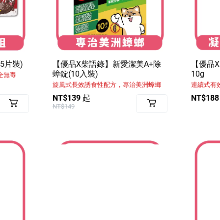
5片裝)
【優品X柴語錄】新愛潔美A+除
【優品
蟑錠(10入裝)
10g
全無毒
旋風式長效誘食性配方，專治美洲蟑螂
連續式有
NT$139 起
NT$188
NT$149