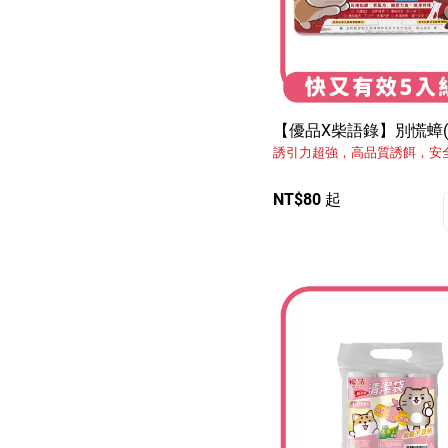
【優品X柴語錄】別慌蟑(
誘引力超強，高品質誘餌，安
NT$80 起