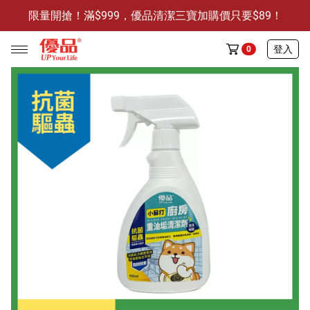
限量開搶！滿$999，優品清潔三寶加購價只要$89！
防霉清潔好幫手-任3件贈保濕抗菌洗手乳
限量開搶！滿$999，優品清潔三寶加購價只要$89！
登入
0
任選活動
🔥任選1件折9元-新老客戶感恩回饋
商品介紹
全部商品
限時特賣
防霉清潔好幫手(任3件，贈抗菌保濕洗手乳)