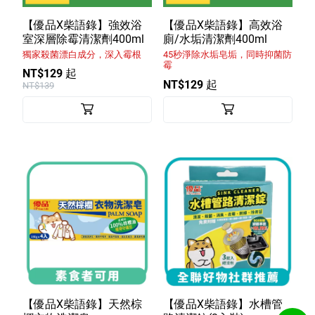
【優品X柴語錄】強效浴
【優品X柴語錄】高效浴
室深層除霉清潔劑400ml
廁/水垢清潔劑400ml
獨家殺菌漂白成分，深入霉根
45秒淨除水垢皂垢，同時抑菌防
霉
NT$129 起
NT$129 起
NT$139
【優品X柴語錄】天然棕
【優品X柴語錄】水槽管