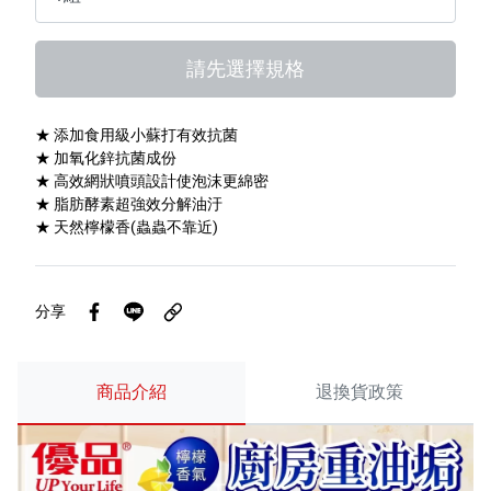
特色服務
請先選擇規格
Facebook粉絲專頁
★ 添加食用級小蘇打有效抗菌
★ 加氧化鋅抗菌成份
Line
★ 高效網狀噴頭設計使泡沫更綿密
★ 脂肪酵素超強效分解油汙
Youtube
★ 天然檸檬香(蟲蟲不靠近)
分享
商品介紹
退換貨政策