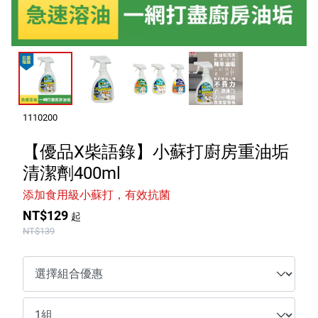
室內外除蟲專區
媽媽廚房專區
浴室清潔專區
清潔大掃除專區
精油香氛專區
1110200
強效誘引捕黏板
【優品X柴語錄】小蘇打廚房重油垢
清潔劑400ml
優品x柴語錄
添加食用級小蘇打，有效抗菌
團購專區
NT$129
起
NT$139
關於優品
會員權益
會員中心