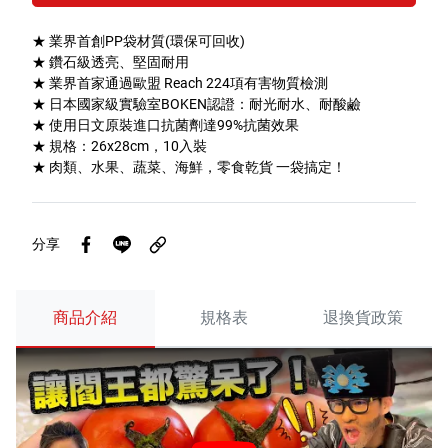
特色服務
★ 業界首創PP袋材質(環保可回收)
★ 鑽石級透亮、堅固耐用
★ 業界首家通過歐盟 Reach 224項有害物質檢測
★ 日本國家級實驗室BOKEN認證：耐光耐水、耐酸鹼
Facebook粉絲專頁
★ 使用日文原裝進口抗菌劑達99%抗菌效果
★ 規格：26x28cm，10入裝
Line
★ 肉類、水果、蔬菜、海鮮，零食乾貨 一袋搞定！
Youtube
分享
商品介紹
規格表
退換貨政策