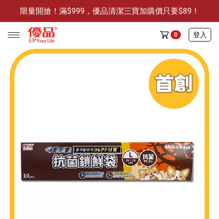
限量開搶！滿$999，優品清潔三寶加購價只要$89！
防霉清潔好幫手-任3件贈保濕抗菌洗手乳
限量開搶！滿$999，優品清潔三寶加購價只要$89！
登入
0
任選活動
🔥任選1件折9元-新老客戶感恩回饋
商品介紹
全部商品
限時特賣
防霉清潔好幫手(任3件，贈抗菌保濕洗手乳)