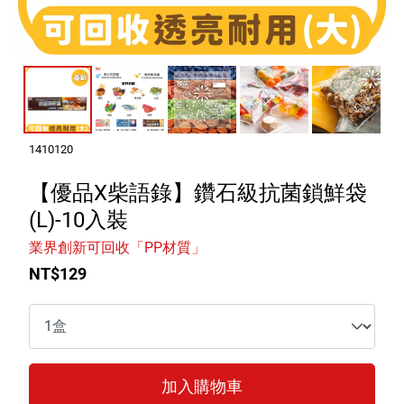
室內外除蟲專區
媽媽廚房專區
浴室清潔專區
清潔大掃除專區
精油香氛專區
1410120
強效誘引捕黏板
【優品X柴語錄】鑽石級抗菌鎖鮮袋
(L)-10入裝
優品x柴語錄
業界創新可回收「PP材質」
團購專區
NT$129
關於優品
會員權益
加入購物車
會員中心