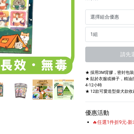
傢俱蠟
請先
★ 採用3M背膠，密封包
★ 貼於衣服或褲子，精油揮
4-12小時
★ 12款可愛造型柴犬款收
優惠活動
🔥任選1件折9元-