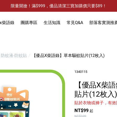
限量開搶！滿$999，優品清潔三寶加購價只要$89！
防霉清潔好幫手-任3件贈保濕抗菌洗手乳
限量開搶！滿$999，優品清潔三寶加購價只要$89！
x柴語錄
團購專區
生活知識
常見Q&A
部落客實測推
饋
3件，贈抗菌保濕洗手乳)
防蚊液-防蚊貼
防蚊液-防蚊貼
【優品X柴語錄】草本驅蚊貼片(12枚入)
除蟻-螞蟻藥
食物保鮮袋
1340115
除蟑-蟑螂藥
衣物去污
除水垢
【優品X柴語
天然防蟲
除油垢
除發霉
洗手乳
貼片(12枚入
除果蠅
除水垢
馬桶清潔
除臭-清潔袋
貼於衣物或褲子，有效
水槽清潔
水槽清潔
地板清潔
黏鼠板-黏老鼠
NT$99
起
衣物清潔
黏蠅板-黏蒼蠅
NT$109