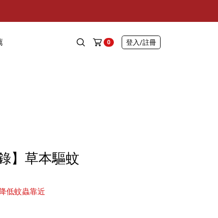
薦
登入
/註冊
0
錄】草本驅蚊
)
降低蚊蟲靠近