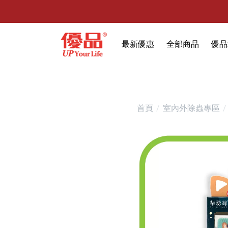
最新優惠
全部商品
優品
🔥任選1件折9元-新老客戶感恩回
限時特賣
防霉清潔好幫手(任
室內外除蟲專區
首頁
室內外除蟲專區
媽媽廚房專區
浴室清潔專區
清潔大掃除專區
精油香氛專區
強效誘引捕黏板
優品x柴語錄