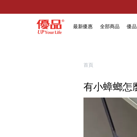
最新優惠
全部商品
優品
🔥任選1件折9元-新老客戶感恩回
限時特賣
防霉清潔好幫手(任
室內外除蟲專區
首頁
媽媽廚房專區
有小蟑螂怎
浴室清潔專區
清潔大掃除專區
精油香氛專區
強效誘引捕黏板
優品x柴語錄