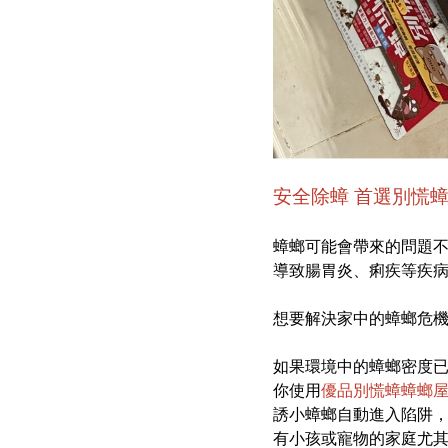
安全除蟑 首選別慌
蟑螂可能會帶來的問題
導致腸胃炎、痢疾等疾
想要解決家中的蟑螂危
如果環境中的蟑螂密度
你使用
優品別慌蟑蟑螂
誘小蟑螂自動進入陷阱
有小孩或寵物的家庭尤