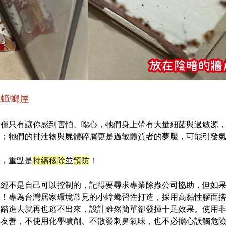
蟑蟑螂屋
不僅只有讓你感到害怕、噁心，牠們身上帶有大量細菌與過敏源
病；牠們的排泄物與屍體碎屑更是過敏體質者的夢魘，可能引發
機，重點是
持續移除
並
預防
！
已經不是自己可以控制的，記得要尋求專業除蟲公司協助，但如
屋
！專為台灣居家環境常見的小蟑螂習性打造，採用高黏性膠面
，踏進去就再也逃不出來，設計雖然簡單卻發揮十足效果。使用
其友善，不使用化學噴劑、不散發刺鼻氣味，也不必擔心誤觸危