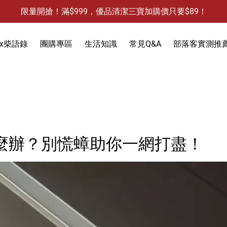
限量開搶！滿$999，優品清潔三寶加購價只要$89！
防霉清潔好幫手-任3件贈保濕抗菌洗手乳
限量開搶！滿$999，優品清潔三寶加購價只要$89！
x柴語錄
團購專區
生活知識
常見Q&A
部落客實測推
饋
3件，贈抗菌保濕洗手乳)
防蚊液-防蚊貼
除蟻-螞蟻藥
食物保鮮袋
麼辦？別慌蟑助你一網打盡！
除蟑-蟑螂藥
衣物去污
除水垢
天然防蟲
除油垢
除發霉
洗手乳
除果蠅
除水垢
馬桶清潔
除臭-清潔袋
水槽清潔
水槽清潔
地板清潔
黏鼠板-黏老鼠
衣物清潔
黏蠅板-黏蒼蠅