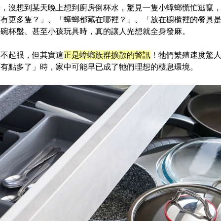
淨，沒想到某天晚上想到廚房倒杯水，驚見一隻小蟑螂慌忙逃竄
會有更多隻？」、「蟑螂都藏在哪裡？」、「放在櫥櫃裡的餐具
鍋碗杯盤、甚至小孩玩具時，真的讓人光想就全身發麻。
來不起眼，但其實這
正是蟑螂族群擴散的警訊
！牠們繁殖速度驚
像有點多了」時，家中可能早已成了牠們理想的棲息環境。