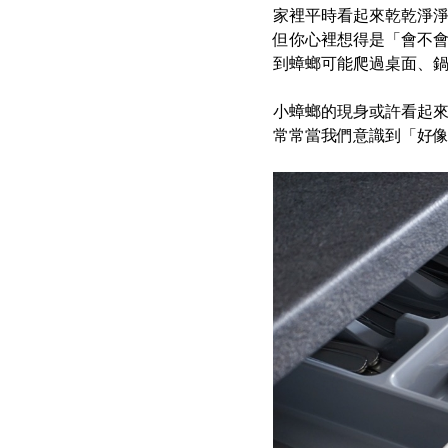
家裡平時看起來乾乾淨
但你心裡想得是「會不
到蟑螂可能爬過桌面、
小蟑螂的現身或許看起
常常當我們意識到「好