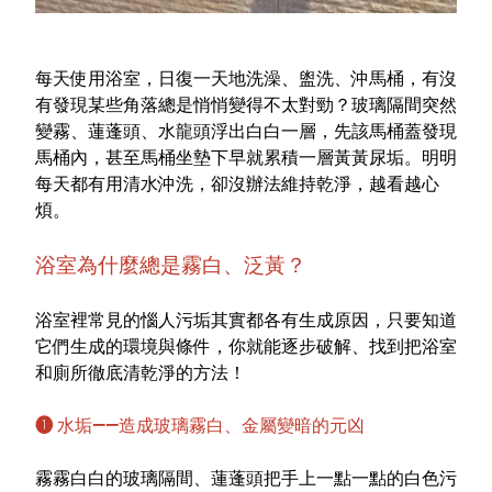
室內外除蟲專區
媽媽廚房專區
每天使用浴室，日復一天地洗澡、盥洗、沖馬桶，有沒
浴室清潔專區
有發現某些角落總是悄悄變得不太對勁？玻璃隔間突然
變霧、蓮蓬頭、水龍頭浮出白白一層，先該馬桶蓋發現
清潔大掃除專區
馬桶內，甚至馬桶坐墊下早就累積一層黃黃尿垢。明明
精油香氛專區
每天都有用清水沖洗，卻沒辦法維持乾淨，越看越心
煩。
強效誘引捕黏板
浴室為什麼總是霧白、泛黃？
優品x柴語錄
團購專區
浴室裡常見的惱人污垢其實都各有生成原因，只要知道
它們生成的環境與條件，你就能逐步破解、找到把浴室
關於優品
和廁所徹底清乾淨的方法！
會員權益
❶ 水垢——造成玻璃霧白、金屬變暗的元凶
會員中心
霧霧白白的玻璃隔間、蓮蓬頭把手上一點一點的白色污