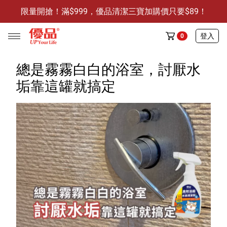
限量開搶！滿$999，優品清潔三寶加購價只要$89！
防霉清潔好幫手-任3件贈保濕抗菌洗手乳
限量開搶！滿$999，優品清潔三寶加購價只要$89！
登入
0
總是霧霧白白的浴室，討厭水
垢靠這罐就搞定
任選活動
🔥任選1件折9元-新老客戶感恩回饋
商品介紹
全部商品
限時特賣
防霉清潔好幫手(任3件，贈抗菌保濕洗手乳)