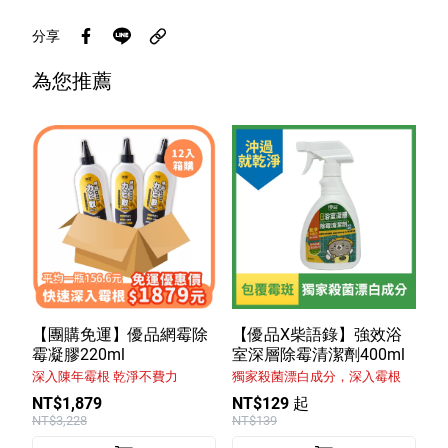
分享
為您推薦
【團購免運】優品網霉除
【優品X柴語錄】強效浴
霉凝膠220ml
室深層除霉清潔劑400ml
深入陳年霉根 乾淨不費力
獨家殺菌漂白成分，深入霉根
NT$1,879
NT$129 起
NT$3,228
NT$139