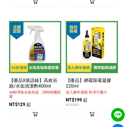
【優品X柴語錄】高效浴
【優品】網霉除霉凝膠
廁/水垢清潔劑400ml
220ml
45秒淨除水垢皂垢，同時抑菌防
深入陳年霉根 乾淨不費力
霉
NT$199 起
NT$129 起
NT$269