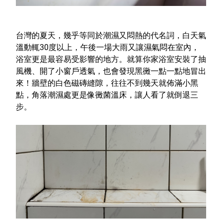
室內外除蟲專區
媽媽廚房專區
台灣的夏天，幾乎等同於
潮濕又悶熱
的代名詞，白天氣
浴室清潔專區
溫動輒30度以上，午後一場大雨又讓濕氣悶在室內，
浴室更是最容易受影響的地方。就算你家浴室安裝了抽
清潔大掃除專區
風機、開了小窗戶透氣，也會發現黑黴一點一點地冒出
精油香氛專區
來！牆壁的白色磁磚縫隙，往往不到幾天就佈滿小黑
點，角落潮濕處更是像
黴菌溫床
，讓人看了就倒退三
強效誘引捕黏板
步。
優品x柴語錄
團購專區
關於優品
會員權益
會員中心