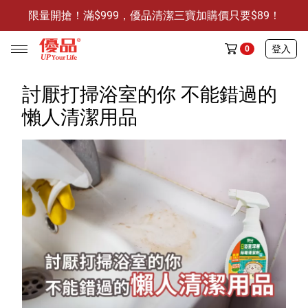
限量開搶！滿$999，優品清潔三寶加購價只要$89！
防霉清潔好幫手-任3件贈保濕抗菌洗手乳
限量開搶！滿$999，優品清潔三寶加購價只要$89！
登入
0
討厭打掃浴室的你 不能錯過的
懶人清潔用品
任選活動
🔥任選1件折9元-新老客戶感恩回饋
商品介紹
全部商品
限時特賣
防霉清潔好幫手(任3件，贈抗菌保濕洗手乳)