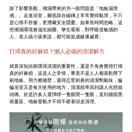
除了影響美觀，潮濕帶來的另一個問題是「
地板濕滑
特色服務
感
」。走進浴室，腳底踩在磁磚上常常覺得黏滑，不只
是心情不舒服，更潛藏安全隱憂。如果長時間忽略，這
些潮濕環境會滋生細菌、孳生霉斑，對呼吸道敏感的
Facebook粉絲專頁
人、老人或小孩來說，都可能造成健康威脅。
Line
打掃真的好麻煩？懶人必備的清潔解方
Youtube
就算深知浴廁環境清潔的重要性，還是不免會覺得打掃
真的好麻煩，這是人之常情，畢竟不是人人都喜歡蹲下
刷地板、用力擦牆壁，還得忍受刺鼻的清潔劑氣味，偏
偏浴室又是每天使用的地方，清潔頻率高到讓人光想就
頭痛。於是許多人選擇睜一隻眼閉一隻眼，直到牆面黑
斑蔓延、地板發黏才不得不硬著頭皮清理。