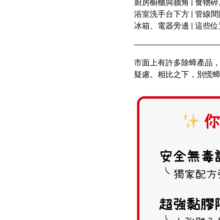
廚房櫥櫃與牆角
|
食物碎
浴室洗手台下方
|
管線間
冰箱、電器旁邊
|
這些位
市面上有許多除蟑產品
疑慮。相比之下，別慌