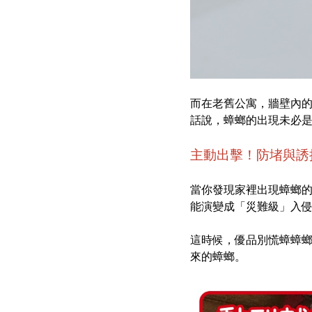
而在老舊公寓，牆壁內
話說，蟑螂的出現未必
主動出擊！防堵與誘
當你發現家裡出現蟑螂
能演變成「災難級」入
這時候，
優品別慌蟑蟑
來的蟑螂。