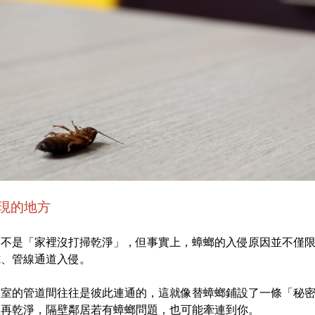
現的地方
是不是「家裡沒打掃乾淨」，但事實上，蟑螂的入侵原因並不僅
隙、管線通道入侵。
浴室的管道間往往是彼此連通的，這就像替蟑螂鋪設了一條「秘
裡再乾淨，隔壁鄰居若有蟑螂問題，也可能牽連到你。