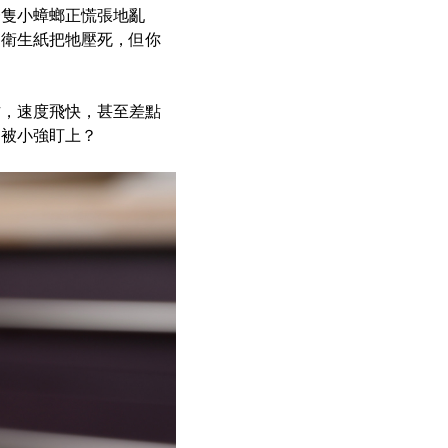
一隻小蟑螂正慌張地亂
出衛生紙把牠壓死，但你
方，速度飛快，甚至差點
是被小強盯上？