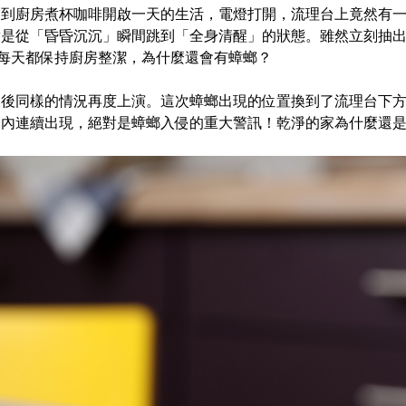
備到廚房煮杯咖啡開啟一天的生活，電燈打開，流理台上竟然有
對是從「昏昏沉沉」瞬間跳到「全身清醒」的狀態。雖然立刻抽
每天都保持廚房整潔，為什麼還會有蟑螂？
天後同樣的情況再度上演。這次蟑螂出現的位置換到了流理台下
天內連續出現，絕對是蟑螂入侵的重大警訊！乾淨的家為什麼還