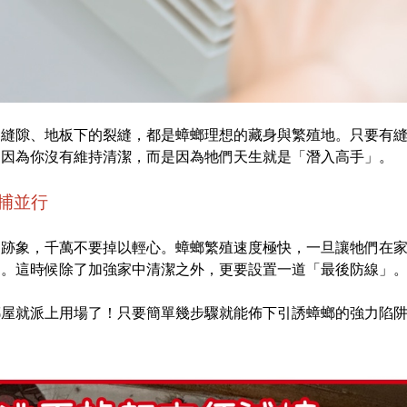
的縫隙、地板下的裂縫，都是蟑螂理想的藏身與繁殖地。只要有
是因為你沒有維持清潔，而是因為牠們天生就是「潛入高手」。
捕並行
的跡象，千萬不要掉以輕心。蟑螂繁殖速度極快，一旦讓牠們在
侵。這時候除了加強家中清潔之外，更要設置一道「最後防線」
螂屋
就派上用場了！只要簡單幾步驟就能佈下引誘蟑螂的強力陷