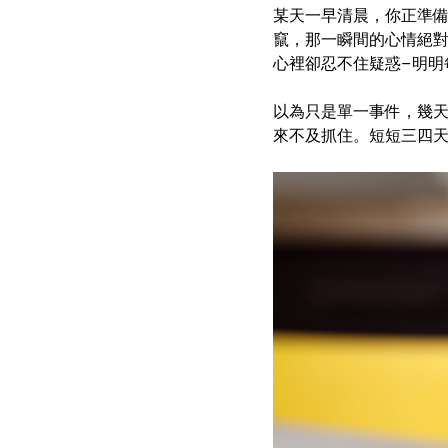
某天一早清晨，你正準
竄，那一瞬間的心情絕
心裡卻忍不住疑惑–明明
以為只是單一事件，幾
來不及抓住。短短三四