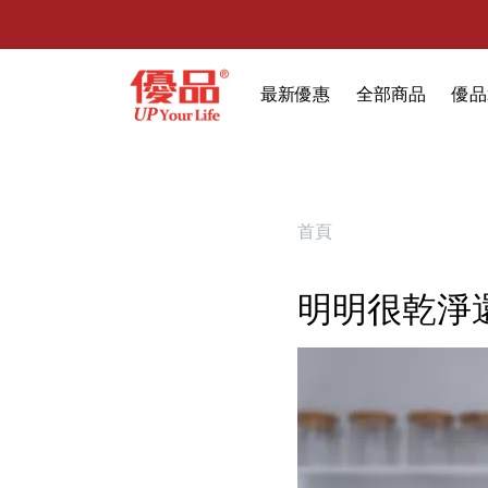
最新優惠
全部商品
優品
🔥任選1件折9元-新老客戶感恩回
限時特賣
防霉清潔好幫手(任
室內外除蟲專區
首頁
媽媽廚房專區
明明很乾淨
浴室清潔專區
清潔大掃除專區
精油香氛專區
強效誘引捕黏板
優品x柴語錄