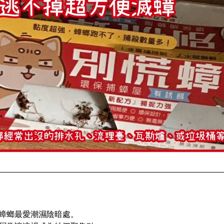
蟑螂最愛潮濕陰暗處。