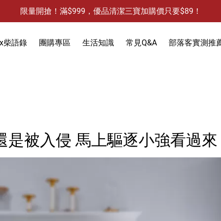
限量開搶！滿$999，優品清潔三寶加購價只要$89！
防霉清潔好幫手-任3件贈保濕抗菌洗手乳
限量開搶！滿$999，優品清潔三寶加購價只要$89！
x柴語錄
團購專區
生活知識
常見Q&A
部落客實測推
饋
3件，贈抗菌保濕洗手乳)
防蚊液-防蚊貼
除蟻-螞蟻藥
食物保鮮袋
還是被入侵 馬上驅逐小強看過來
除蟑-蟑螂藥
衣物去污
除水垢
天然防蟲
除油垢
除發霉
洗手乳
除果蠅
除水垢
馬桶清潔
除臭-清潔袋
水槽清潔
水槽清潔
地板清潔
黏鼠板-黏老鼠
衣物清潔
黏蠅板-黏蒼蠅