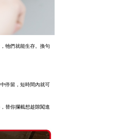
縫，牠們就能生存。換句
家中停留，短時間內就可
。
阱，替你攔截想趁隙闖進