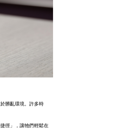
限於髒亂環境。許多時
密捷徑」，讓牠們輕鬆在