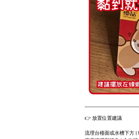
👉
放置位置建議
流理台檯面或水槽下方
|