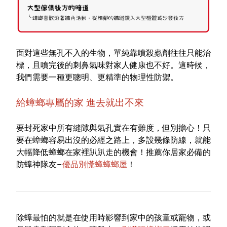
面對這些無孔不入的生物，單純靠噴殺蟲劑往往只能治
標，且噴完後的刺鼻氣味對家人健康也不好。這時候，
我們需要一種更聰明、更精準的物理性防禦。
給蟑螂專屬的家 進去就出不來
要封死家中所有縫隙與氣孔實在有難度，但別擔心！只
要在蟑螂容易出沒的必經之路上，多設幾條防線，就能
大幅降低蟑螂在家裡趴趴走的機會！推薦你居家必備的
防蟑神隊友–
優品別慌蟑蟑螂屋
！
除蟑最怕的就是在使用時影響到家中的孩童或寵物，或