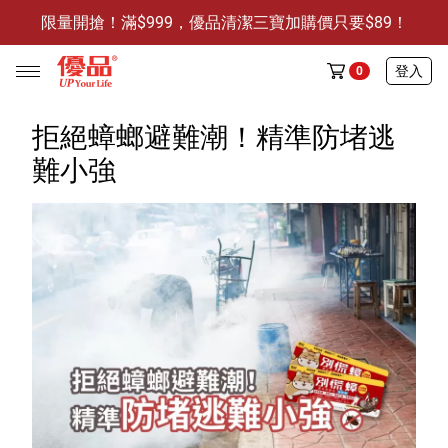
限量開搶！滿$999，優品清潔三寶加購價只要$89！
防霉清潔好幫手-任3件贈保濕抗菌洗手乳
限量開搶！滿$999，優品清潔三寶加購價只要$89！
登入
0
拒絕蟑螂避難潮！精準防堵逃
難小強
任選活動
🔥任選1件折9元-新老客戶感恩回饋
商品介紹
全部商品
限時特賣
防霉清潔好幫手(任3件，贈抗菌保濕洗手乳)