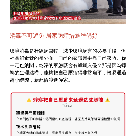
特色服務
Facebook粉絲專頁
消毒不可避免 居家防蟑措施準備好
Line
環境消毒是杜絕病媒蚊、減少環境病害的必要手段，但
社區消毒管的是外面，自己的家還是要靠自己來救。你
Youtube
一定也納悶，乾淨的家怎麼會有蟑螂入侵？那是因為蟑
螂的生理結構，能夠把自己壓縮得非常扁平，輕易通過
超小縫隙，藉此偷渡進你家。