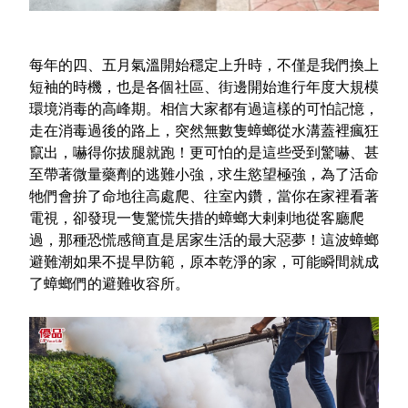
室內外除蟲專區
媽媽廚房專區
每年的四、五月氣溫開始穩定上升時，不僅是我們換上
浴室清潔專區
短袖的時機，也是各個社區、街邊開始進行年度大規模
環境消毒的高峰期。相信大家都有過這樣的可怕記憶，
清潔大掃除專區
走在消毒過後的路上，突然無數隻蟑螂從水溝蓋裡瘋狂
精油香氛專區
竄出，嚇得你拔腿就跑！更可怕的是這些受到驚嚇、甚
至帶著微量藥劑的逃難小強，求生慾望極強，為了活命
強效誘引捕黏板
牠們會拚了命地往高處爬、往室內鑽，當你在家裡看著
電視，卻發現一隻驚慌失措的蟑螂大剌剌地從客廳爬
優品x柴語錄
過，那種恐慌感簡直是居家生活的最大惡夢！這波蟑螂
團購專區
避難潮如果不提早防範，原本乾淨的家，可能瞬間就成
了蟑螂們的避難收容所。
關於優品
會員權益
會員中心