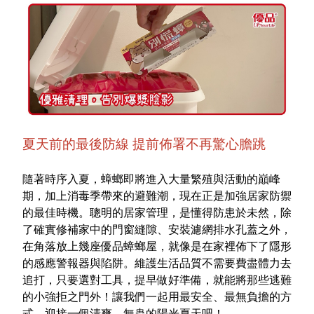
夏天前的最後防線 提前佈署不再驚心膽跳
隨著時序入夏，蟑螂即將進入大量繁殖與活動的巔峰
期，加上消毒季帶來的避難潮，現在正是加強居家防禦
的最佳時機。聰明的居家管理，是懂得防患於未然，除
了確實修補家中的門窗縫隙、安裝濾網排水孔蓋之外，
在角落放上幾座優品蟑螂屋，就像是在家裡佈下了隱形
的感應警報器與陷阱。維護生活品質不需要費盡體力去
追打，只要選對工具，提早做好準備，就能將那些逃難
的小強拒之門外！讓我們一起用最安全、最無負擔的方
式，迎接一個清爽、無蟲的陽光夏天吧！