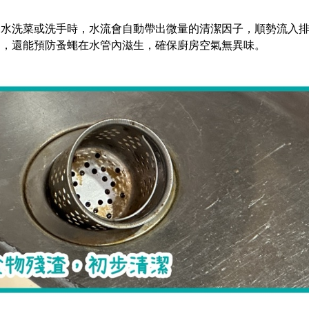
開水洗菜或洗手時，水流會自動帶出微量的清潔因子，順勢流入
固，還能預防蚤蠅在水管內滋生，確保廚房空氣無異味。