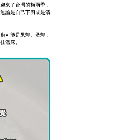
也迎來了台灣的梅雨季，
，無論是自己下廚或是清
飛蟲可能是果蠅、蚤蠅，
最佳溫床。