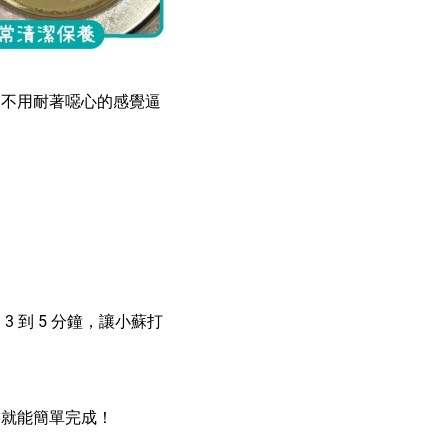
更不用耐著噁心的感覺逼
到 5 分鐘，讓小蘇打
口就能簡單完成！