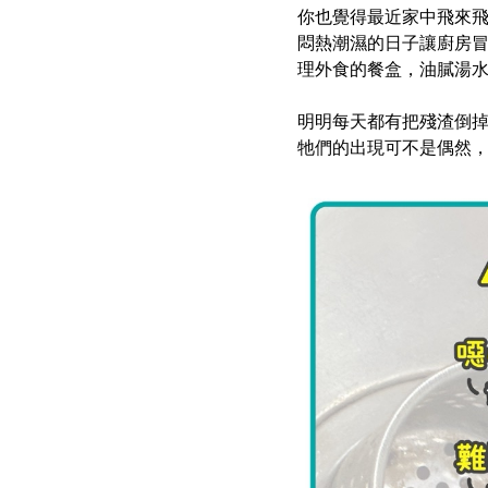
你也覺得最近家中飛來
悶熱潮濕的日子讓廚房
理外食的餐盒，油膩湯
明明每天都有把殘渣倒
牠們的出現可不是偶然