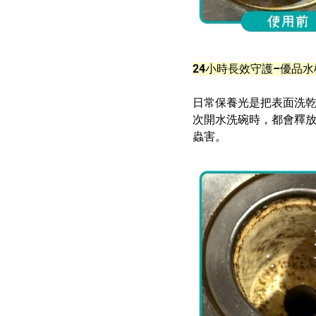
24
小時長效守護–優品水
日常保養光是把表面洗
次開水洗碗時，都會釋
蟲害。