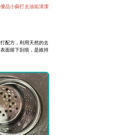
。
優品小蘇打去油垢清潔
！
蘇打配方，利用天然的去
槽表面留下刮痕，是維持