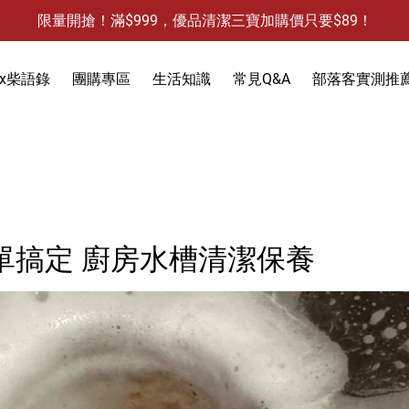
限量開搶！滿$999，優品清潔三寶加購價只要$89！
防霉清潔好幫手-任3件贈保濕抗菌洗手乳
限量開搶！滿$999，優品清潔三寶加購價只要$89！
x柴語錄
團購專區
生活知識
常見Q&A
部落客實測推
饋
3件，贈抗菌保濕洗手乳)
防蚊液-防蚊貼
除蟻-螞蟻藥
食物保鮮袋
單搞定 廚房水槽清潔保養
除蟑-蟑螂藥
衣物去污
除水垢
天然防蟲
除油垢
除發霉
洗手乳
除果蠅
除水垢
馬桶清潔
除臭-清潔袋
水槽清潔
水槽清潔
地板清潔
黏鼠板-黏老鼠
衣物清潔
黏蠅板-黏蒼蠅