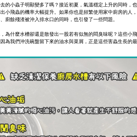
飛去的小蟲子明顯變多了嗎？接近初夏，氣溫穩定上升的同時，
冒出小飛蟲的機率大幅提升。如果你也是頻繁使用家中廚房的人
水、廚餘殘渣被沖入排水口的同時，也引發了一些問題。
掉，為什麼水槽卻還是散發出一股若有似無的悶臭味呢？這些小
，因為我們沖洗碗盤留下來的油水與菜屑，正是這些害蟲生長的