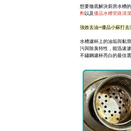
想要徹底解決廚房水槽
劑
以及
優品水槽管路清
強效去油
–
優品小蘇打去
水槽濾杯上的油垢與黏
污與除臭特性，能迅速
不鏽鋼濾杯亮白的最佳