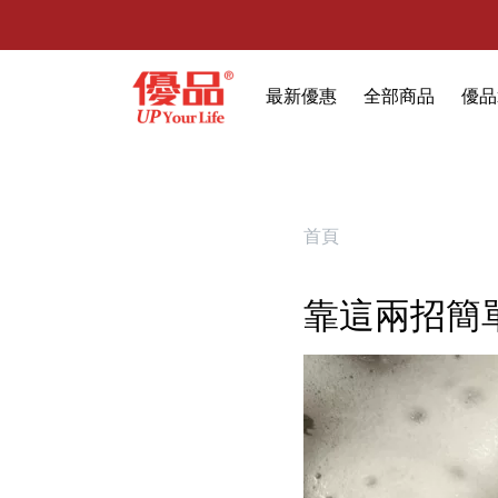
最新優惠
全部商品
優品
🔥任選1件折9元-新老客戶感恩回
限時特賣
防霉清潔好幫手(任
室內外除蟲專區
首頁
媽媽廚房專區
靠這兩招簡
浴室清潔專區
清潔大掃除專區
精油香氛專區
強效誘引捕黏板
優品x柴語錄