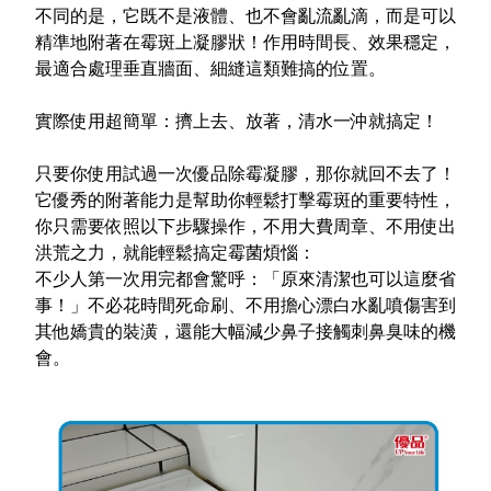
不同的是，它既不是液體、也不會亂流亂滴，而是可以
精準地附著在霉斑上凝膠狀！作用時間長、效果穩定，
最適合處理垂直牆面、細縫這類難搞的位置。
實際使用超簡單：擠上去、放著，清水一沖就搞定！
只要你使用試過一次
優品除霉凝膠，那你就回不去了！
它
優秀的附著能力
是幫助你輕鬆打擊霉斑的重要特性，
你只需要依照以下步驟操作，不用大費周章、不用使出
洪荒之力，就能輕鬆搞定霉菌煩惱：
不少人第一次用完都會驚呼：「原來清潔也可以這麼省
事！」不必花時間死命刷、不用擔心漂白水亂噴傷害到
其他嬌貴的裝潢，還能大幅減少鼻子接觸刺鼻臭味的機
會。