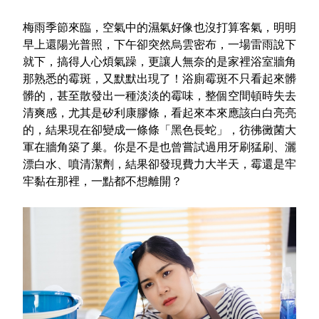
室內外除蟲專區
梅雨季節來臨，空氣中的濕氣好像也沒打算客氣，明明
媽媽廚房專區
早上還陽光普照，下午卻突然烏雲密布，一場雷雨說下
浴室清潔專區
就下，搞得人心煩氣躁，更讓人無奈的是家裡浴室牆角
那熟悉的霉斑，又默默出現了！浴廁霉斑不只看起來髒
清潔大掃除專區
髒的，甚至散發出一種淡淡的霉味，整個空間頓時失去
清爽感，尤其是矽利康膠條，看起來本來應該白白亮亮
精油香氛專區
的，結果現在卻變成一條條「黑色長蛇」，彷彿黴菌大
強效誘引捕黏板
軍在牆角築了巢。你是不是也曾嘗試過用牙刷猛刷、灑
漂白水、噴清潔劑，結果卻發現費力大半天，霉還是牢
優品x柴語錄
牢黏在那裡，一點都不想離開？
團購專區
關於優品
會員權益
會員中心