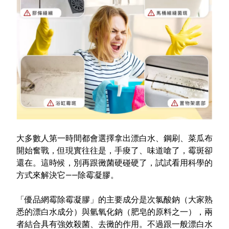
大多數人第一時間都會選擇拿出漂白水、鋼刷、菜瓜布
開始奮戰，但現實往往是，手痠了、味道嗆了，霉斑卻
還在。這時候，別再跟黴菌硬碰硬了，試試看用科學的
方式來解決它——除霉凝膠。
「優品網霉除霉凝膠」的主要成分是次氯酸鈉（大家熟
悉的漂白水成分）與氫氧化鈉（肥皂的原料之一），兩
者結合具有強效殺菌、去黴的作用。不過跟一般漂白水