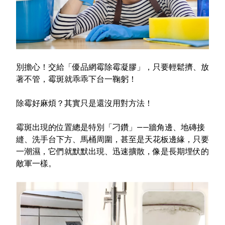
特色服務
Facebook粉絲專頁
別擔心！交給「優品網霉除霉凝膠」，只要輕鬆擠、放
Line
著不管，霉斑就乖乖下台一鞠躬！
Youtube
除霉好麻煩？其實只是還沒用對方法！
霉斑出現的位置總是特別「刁鑽」——牆角邊、地磚接
縫、洗手台下方、馬桶周圍，甚至是天花板邊緣，只要
一潮濕，它們就默默出現、迅速擴散，像是長期埋伏的
敵軍一樣。