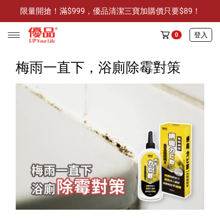
限量開搶！滿$999，優品清潔三寶加購價只要$89！
防霉清潔好幫手-任3件贈保濕抗菌洗手乳
限量開搶！滿$999，優品清潔三寶加購價只要$89！
登入
0
梅雨一直下，浴廁除霉對策
任選活動
🔥任選1件折9元-新老客戶感恩回饋
商品介紹
全部商品
限時特賣
防霉清潔好幫手(任3件，贈抗菌保濕洗手乳)