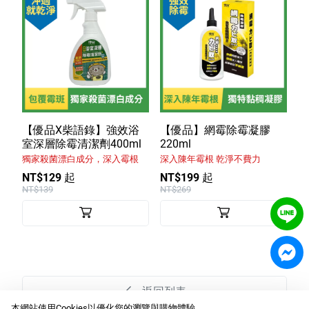
【優品X柴語錄】強效浴
【優品】網霉除霉凝膠
室深層除霉清潔劑400ml
220ml
獨家殺菌漂白成分，深入霉根
深入陳年霉根 乾淨不費力
NT$129 起
NT$199 起
NT$139
NT$269
返回列表
本網站使用Cookies以優化您的瀏覽與購物體驗