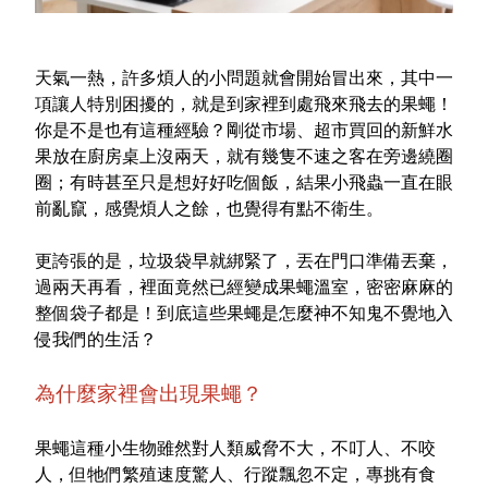
室內外除蟲專區
媽媽廚房專區
天氣一熱，許多煩人的小問題就會開始冒出來，其中一
浴室清潔專區
項讓人特別困擾的，就是到家裡到處飛來飛去的果蠅！
你是不是也有這種經驗？剛從市場、超市買回的新鮮水
清潔大掃除專區
果放在廚房桌上沒兩天，就有幾隻不速之客在旁邊繞圈
精油香氛專區
圈；有時甚至只是想好好吃個飯，結果小飛蟲一直在眼
前亂竄，感覺煩人之餘，也覺得有點不衛生。
強效誘引捕黏板
更誇張的是，垃圾袋早就綁緊了，丟在門口準備丟棄，
優品x柴語錄
過兩天再看，裡面竟然已經變成果蠅溫室，密密麻麻的
團購專區
整個袋子都是！到底這些果蠅是怎麼神不知鬼不覺地入
侵我們的生活？
關於優品
為什麼家裡會出現果蠅？
會員權益
果蠅這種小生物雖然對人類威脅不大，不叮人、不咬
會員中心
人，但牠們繁殖速度驚人、行蹤飄忽不定，專挑有食