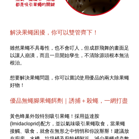
解決果蠅困擾，你可以雙管齊下！
雖然果蠅不具毒性，也不會叮人，但成群飛舞的畫面足
以讓人崩潰，而且一旦開始孳生，不清除源頭根本無法
根治。
想要解決果蠅問題，你可以嘗試使用優品的兩大除果蠅
好物！
優品無蠅腳果蠅餌劑｜誘捕＋殺蠅，一網打盡
黃色蜂巢外殼特別吸引果蠅！採用益達胺
(Imidacloprid)配方，並以氣味吸引果蠅取食，當果蠅
接觸、吸食，就會在無形之中悄悄和你說掰掰！建議放
在廚房、水槽、垃圾桶及廚餘桶附近，減少果蠅成蟲數