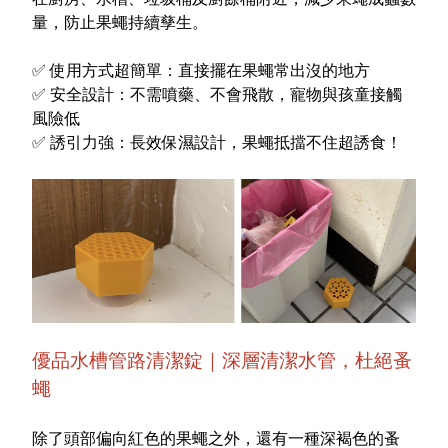
量，防止果蠅持續孳生。
✅
使用方式超簡單
：直接擺在果蠅常出沒的地方
✅
安全設計
：不需噴藥、不會飛散，寵物與孩童接觸
風險低
✅
誘引力強
：長效保濕設計，果蠅抵擋不住超誘食！
優品水槽管路清潔錠｜深層清潔水管，杜絕蚤
蠅
除了頭部偏向紅色的果蠅之外，還有一種深褐色的蚤