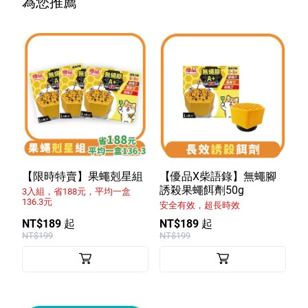
為您推薦
【限時特賣】果蠅剋星組
【優品X柴語錄】無蠅腳
誘殺果蠅餌劑50g
3入組，省188元，平均一盒
136.3元
安全有效，超長時效
NT$189 起
NT$189 起
NT$199
NT$199