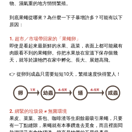
物、濕氣重的地方悄悄繁殖。
特色服務
到底果蠅從哪來？為什麼一下子暴增許多？可能有以下
原因：
Facebook粉絲專頁
1.
超市／市場帶回家的「果蠅卵」
Line
即使是看起來最新鮮的水果、蔬菜，表面上都可能藏有
肉眼看不到的果蠅卵。你把水果放在室溫下保存個幾
Youtube
天，就等於讓牠們在家中孵化、長大、展翅高飛。
👉
從卵到成蟲只需要短短10天，繁殖速度快得驚人！
2.
綁緊的垃圾袋 ≠ 無菌環境
果皮、菜葉、茶包、咖啡渣等生廚餘最吸引果蠅，只要
有一丁點縫隙，果蠅就有本事鑽進去覓食，而且裡面悶