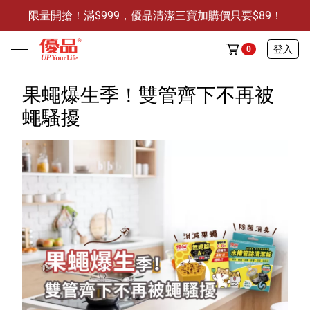
限量開搶！滿$999，優品清潔三寶加購價只要$89！
防霉清潔好幫手-任3件贈保濕抗菌洗手乳
限量開搶！滿$999，優品清潔三寶加購價只要$89！
登入
0
果蠅爆生季！雙管齊下不再被
蠅騷擾
任選活動
🔥任選1件折9元-新老客戶感恩回饋
商品介紹
全部商品
限時特賣
防霉清潔好幫手(任3件，贈抗菌保濕洗手乳)