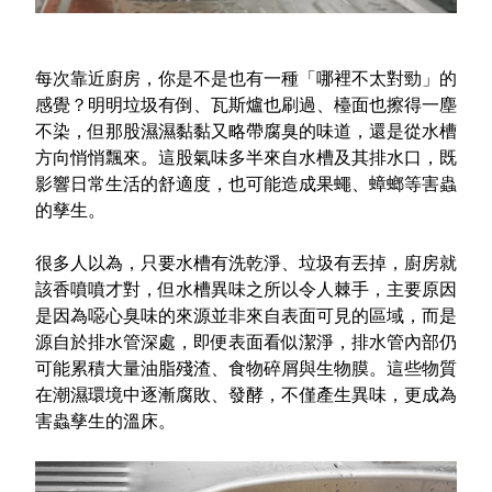
室內外除蟲專區
媽媽廚房專區
每次靠近廚房，你是不是也有一種「哪裡不太對勁」的
浴室清潔專區
感覺？明明垃圾有倒、瓦斯爐也刷過、檯面也擦得一塵
不染，但那股濕濕黏黏又略帶腐臭的味道，還是從水槽
清潔大掃除專區
方向悄悄飄來。這股氣味多半來自水槽及其排水口，既
精油香氛專區
影響日常生活的舒適度，也可能造成果蠅、蟑螂等害蟲
的孳生。
強效誘引捕黏板
很多人以為，只要水槽有洗乾淨、垃圾有丟掉，廚房就
優品x柴語錄
該香噴噴才對，但水槽異味之所以令人棘手，主要原因
團購專區
是因為
噁心臭味的來源並非來自表面可見的區域
，而是
源自於排水管深處，即便表面看似潔淨，排水管內部仍
關於優品
可能累積大量油脂殘渣、食物碎屑與生物膜。這些物質
在潮濕環境中逐漸腐敗、發酵，不僅產生異味，更成為
會員權益
害蟲孳生的溫床。
會員中心