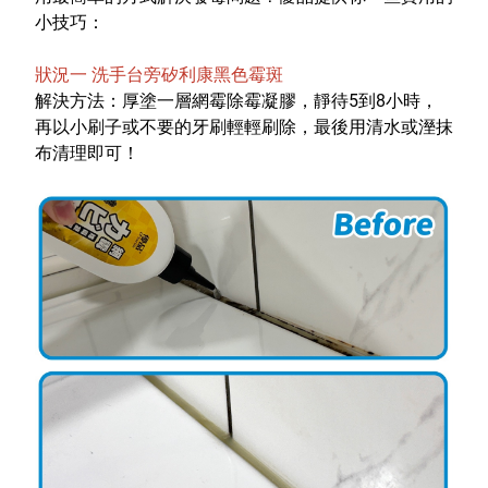
小技巧：
狀況一 洗手台旁矽利康黑色霉斑
解決方法：厚塗一層網霉除霉凝膠，靜待5到8小時，
再以小刷子或不要的牙刷輕輕刷除，最後用清水或溼抹
布清理即可！