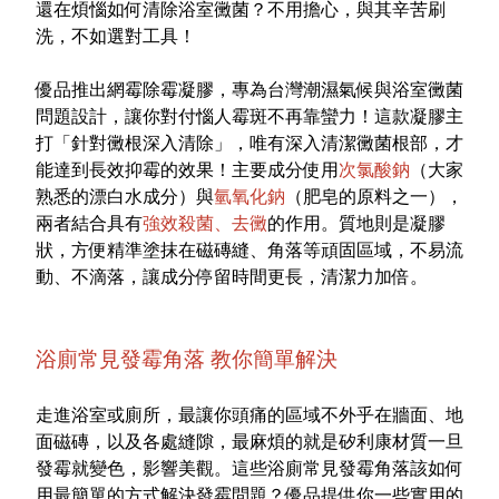
還在煩惱如何清除浴室黴菌？不用擔心，與其辛苦刷
洗，不如選對工具！
優品推出網霉除霉凝膠，專為台灣潮濕氣候與浴室黴菌
問題設計，讓你對付惱人霉斑不再靠蠻力！這款凝膠主
打「針對黴根深入清除」，唯有深入清潔黴菌根部，才
能達到長效抑霉的效果！主要成分使用
次氯酸鈉
（大家
熟悉的漂白水成分）與
氫氧化鈉
（肥皂的原料之一），
兩者結合具有
強效殺菌、去黴
的作用。質地則是凝膠
狀，方便精準塗抹在磁磚縫、角落等頑固區域，不易流
動、不滴落，讓成分停留時間更長，清潔力加倍。
浴廁常見發霉角落 教你簡單解決
走進浴室或廁所，最讓你頭痛的區域不外乎在牆面、地
面磁磚，以及各處縫隙，最麻煩的就是矽利康材質一旦
發霉就變色，影響美觀。這些浴廁常見發霉角落該如何
用最簡單的方式解決發霉問題？優品提供你一些實用的