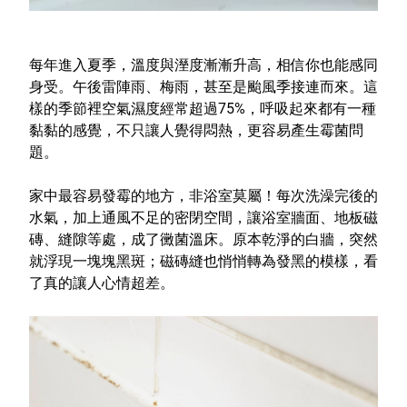
室內外除蟲專區
媽媽廚房專區
每年進入夏季，溫度與溼度漸漸升高，相信你也能感同
浴室清潔專區
身受。午後雷陣雨、梅雨，甚至是颱風季接連而來。這
樣的季節裡空氣濕度經常超過75%，呼吸起來都有一種
清潔大掃除專區
黏黏的感覺，不只讓人覺得悶熱，更容易產生霉菌問
精油香氛專區
題。
強效誘引捕黏板
家中最容易發霉的地方，非浴室莫屬！每次洗澡完後的
水氣，加上通風不足的密閉空間，讓浴室牆面、地板磁
優品x柴語錄
磚、縫隙等處，成了黴菌溫床。原本乾淨的白牆，突然
團購專區
就浮現一塊塊黑斑；磁磚縫也悄悄轉為發黑的模樣，看
了真的讓人心情超差。
關於優品
會員權益
會員中心