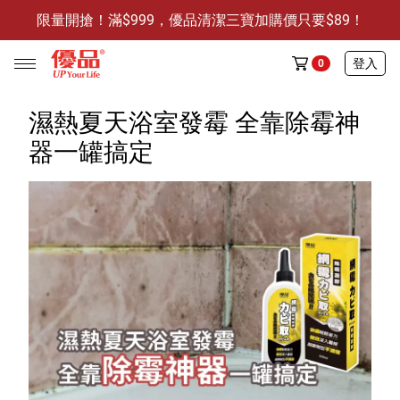
限量開搶！滿$999，優品清潔三寶加購價只要$89！
防霉清潔好幫手-任3件贈保濕抗菌洗手乳
限量開搶！滿$999，優品清潔三寶加購價只要$89！
登入
0
濕熱夏天浴室發霉 全靠除霉神
器一罐搞定
任選活動
🔥任選1件折9元-新老客戶感恩回饋
商品介紹
全部商品
限時特賣
防霉清潔好幫手(任3件，贈抗菌保濕洗手乳)