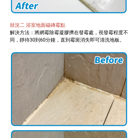
狀況二 浴室地面磁磚霉點
解決方法：將網霉除霉凝膠擠在發霉處，視發霉程度不
同，靜待30到60分鐘，直到霉斑消失即可清洗地板。