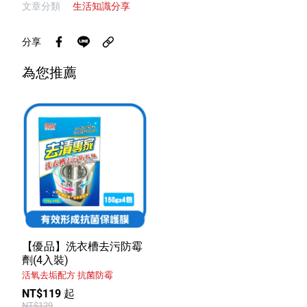
文章分類
生活知識分享
分享
為您推薦
【優品】洗衣槽去污防霉
劑(4入裝)
活氧去垢配方 抗菌防霉
NT$119 起
NT$129