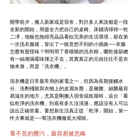
室內外除蟲專區
媽媽廚房專區
開學前夕，搬入新家或是宿舍，對許多人來說都是一段
浴室清潔專區
全新的開始，用盡全力把自己的桌椅、床鋪清掃得一乾
二凈，地板也拖得亮晶晶看似完美的生活環境，卻在第
清潔大掃除專區
一次洗衣服後，冒出了一個意想不到的小插曲——衣服
精油香氛專區
怎麼有股怪味？明明用了香噴噴的洗衣精，曬乾後卻總
有一絲潮濕霉味揮之不去，其實真正的元凶往往不是衣
強效誘引捕黏板
物本身，而是「洗衣機」。
優品x柴語錄
洗衣機是日常最常用的家電之一，但因為長期接觸水
團購專區
分、洗劑殘留與衣物上的皮屑灰塵，是黴菌、細菌最容
易滋生的地方，尤其是剛搬入宿舍或租屋時，這台「看
關於優品
似乾淨的洗衣機」到底有多久沒清過，應該沒有人可以
說出正確答案。要想新生活真正從「乾淨」開始，第一
會員權益
件大事就是——幫洗衣機徹底大掃除。
會員中心
看不見的髒污，最容易被忽略