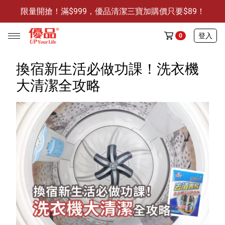
限量開搶！滿$999，優品清潔三寶加購價只要$89！
防霉清潔好幫手-任3件贈保濕抗菌洗手乳
限量開搶！滿$999，優品清潔三寶加購價只要$89！
登入
0
換宿新生活必做功課！洗衣機
大清潔全攻略
任選活動
🔥任選1件折9元-新老客戶感恩回饋
商品介紹
全部商品
限時特賣
防霉清潔好幫手(任3件，贈抗菌保濕洗手乳)