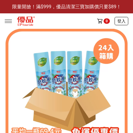
限量開搶！滿$999，優品清潔三寶加購價只要$89！
防霉清潔好幫手-任3件贈保濕抗菌洗手乳
限量開搶！滿$999，優品清潔三寶加購價只要$89！
登入
0
任選活動
🔥任選1件折9元-新老客戶感恩回饋
商品介紹
全部商品
限時特賣
防霉清潔好幫手(任3件，贈抗菌保濕洗手乳)