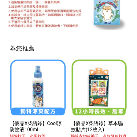
為您推薦
【優品X柴語錄】Cool涼
【優品X柴語錄】草本驅
防蚊液100ml
蚊貼片(12枚入)
驅除蚊子、小黑蚊等
貼於衣物或褲子，有效降低蚊蟲