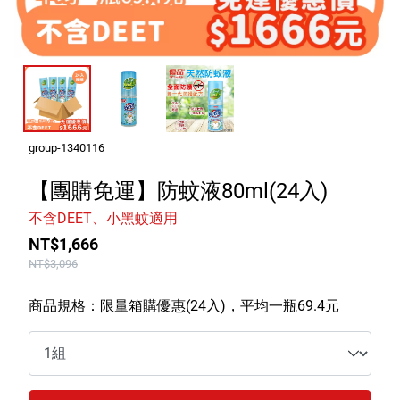
室內外除蟲專區
媽媽廚房專區
浴室清潔專區
清潔大掃除專區
精油香氛專區
group-1340116
強效誘引捕黏板
【團購免運】防蚊液80ml(24入)
不含DEET、小黑蚊適用
優品x柴語錄
NT$1,666
團購專區
NT$3,096
關於優品
商品規格：限量箱購優惠(24入)，平均一瓶69.4元
會員權益
會員中心