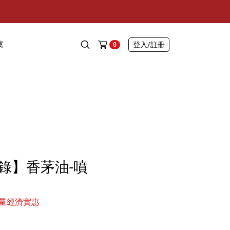
薦
登入
/註冊
0
錄】香茅油-噴
量經濟實惠