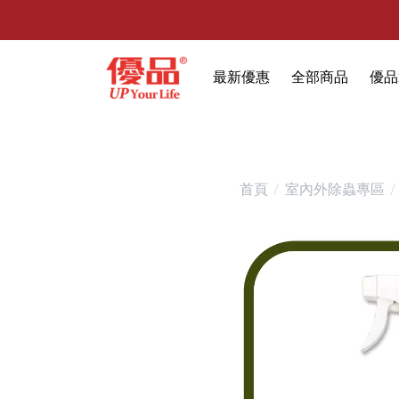
最新優惠
全部商品
優品
🔥任選1件折9元-新老客戶感恩回
限時特賣
防霉清潔好幫手(任
室內外除蟲專區
首頁
室內外除蟲專區
媽媽廚房專區
浴室清潔專區
清潔大掃除專區
精油香氛專區
強效誘引捕黏板
優品x柴語錄