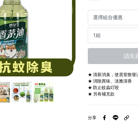
傢俱蠟
請先
★ 清新消臭，使居室散發
★ 消除異味、淡雅清香
★ 防止蚊蟲叮咬
★ 另有補充款
分享