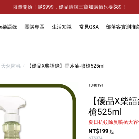
限量開搶！滿$999，優品清潔三寶加購價只要$89！
防霉清潔好幫手-任3件贈保濕抗菌洗手乳
限量開搶！滿$999，優品清潔三寶加購價只要$89！
x柴語錄
團購專區
生活知識
常見Q&A
部落客實測推
饋
3件，贈抗菌保濕洗手乳)
防蚊液-防蚊貼
天然防蟲
【優品X柴語錄】香茅油-噴槍525ml
除蟻-螞蟻藥
食物保鮮袋
1340191
除蟑-蟑螂藥
衣物去污
除水垢
【優品X柴語
天然防蟲
除油垢
除發霉
洗手乳
槍525ml
除果蠅
除水垢
馬桶清潔
除臭-清潔袋
夏日抗蚊除臭噴槍大容
水槽清潔
水槽清潔
地板清潔
黏鼠板-黏老鼠
NT$199
起
衣物清潔
黏蠅板-黏蒼蠅
NT$374