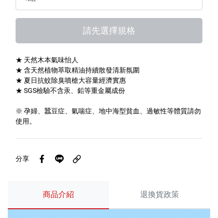
特色服務
請先選擇規格
Facebook粉絲專頁
★ 天然木本氣味怡人
★ 含天然植物萃取精油持續散發清新氛圍
Line
★ 夏日抗蚊除臭噴槍大容量經濟實惠
★ SGS檢驗不含汞、鉛等重金屬成份
Youtube
※ 孕婦、蠶豆症、氣喘症、地中海型貧血、過敏性等體質請勿
使用。
分享
商品介紹
退換貨政策