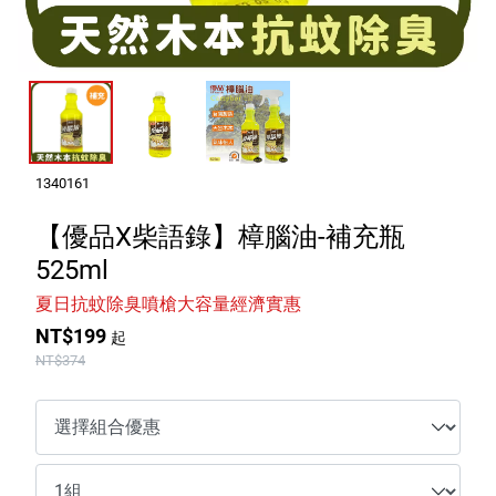
室內外除蟲專區
媽媽廚房專區
浴室清潔專區
清潔大掃除專區
精油香氛專區
1340161
強效誘引捕黏板
【優品X柴語錄】樟腦油-補充瓶
525ml
優品x柴語錄
夏日抗蚊除臭噴槍大容量經濟實惠
團購專區
NT$199
起
NT$374
關於優品
會員權益
會員中心