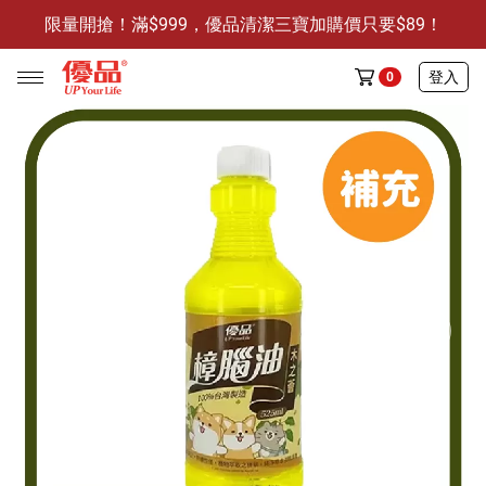
限量開搶！滿$999，優品清潔三寶加購價只要$89！
防霉清潔好幫手-任3件贈保濕抗菌洗手乳
限量開搶！滿$999，優品清潔三寶加購價只要$89！
登入
0
任選活動
🔥任選1件折9元-新老客戶感恩回饋
商品介紹
全部商品
限時特賣
防霉清潔好幫手(任3件，贈抗菌保濕洗手乳)