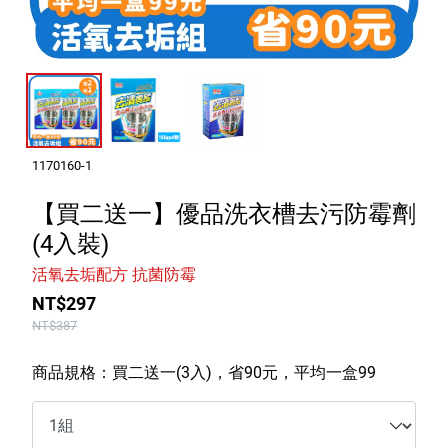
室內外除蟲專區
媽媽廚房專區
浴室清潔專區
清潔大掃除專區
精油香氛專區
1170160-1
強效誘引捕黏板
【買二送一】優品洗衣槽去污防霉劑
(4入裝)
優品x柴語錄
活氧去垢配方 抗菌防霉
團購專區
NT$297
NT$387
關於優品
商品規格：買二送一(3入)，省90元，平均一盒99
會員權益
會員中心