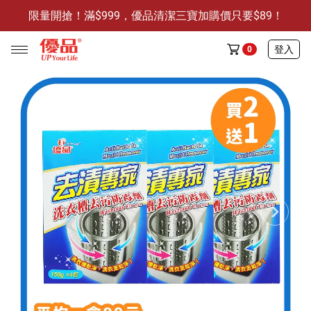
限量開搶！滿$999，優品清潔三寶加購價只要$89！
防霉清潔好幫手-任3件贈保濕抗菌洗手乳
限量開搶！滿$999，優品清潔三寶加購價只要$89！
登入
0
任選活動
🔥任選1件折9元-新老客戶感恩回饋
商品介紹
全部商品
限時特賣
防霉清潔好幫手(任3件，贈抗菌保濕洗手乳)