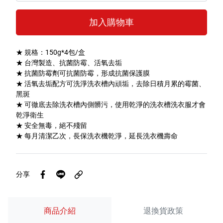
特色服務
加入購物車
★ 規格：150g*4包/盒
Facebook粉絲專頁
★ 台灣製造、抗菌防霉、活氧去垢
★ 抗菌防霉劑可抗菌防霉，形成抗菌保護膜
Line
★ 活氧去垢配方可洗淨洗衣槽內頑垢，去除日積月累的霉菌、
黑斑
Youtube
★ 可徹底去除洗衣槽內側髒污，使用乾淨的洗衣槽洗衣服才會
乾淨衛生
★ 安全無毒，絕不殘留
★ 每月清潔乙次，長保洗衣機乾淨，延長洗衣機壽命
分享
商品介紹
退換貨政策