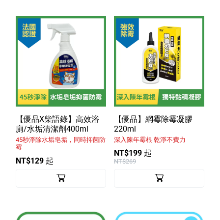
【優品X柴語錄】高效浴
【優品】網霉除霉凝膠
廁/水垢清潔劑400ml
220ml
45秒淨除水垢皂垢，同時抑菌防
深入陳年霉根 乾淨不費力
霉
NT$199 起
NT$129 起
NT$269