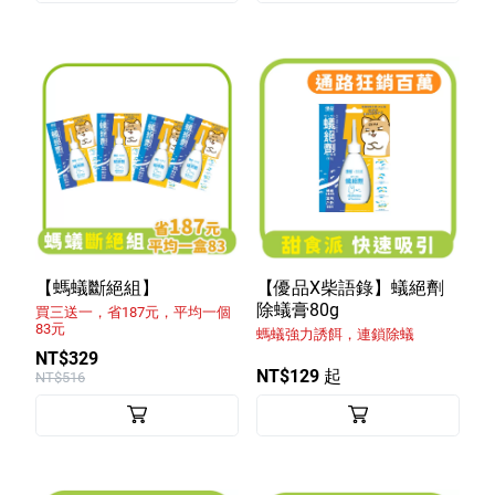
【螞蟻斷絕組】
【優品X柴語錄】蟻絕劑
除蟻膏80g
買三送一，省187元，平均一個
83元
螞蟻強力誘餌，連鎖除蟻
NT$329
NT$129 起
NT$516