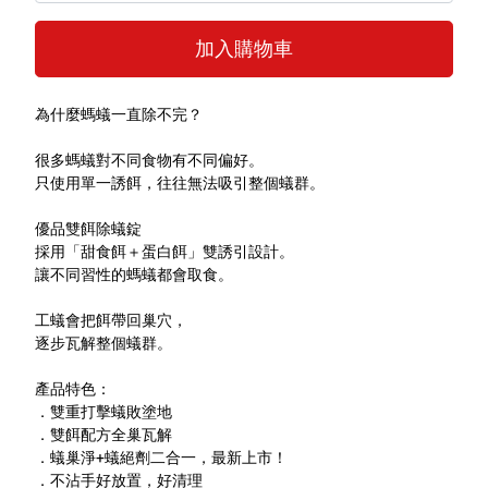
特色服務
加入購物車
為什麼螞蟻一直除不完？
Facebook粉絲專頁
很多螞蟻對不同食物有不同偏好。
Line
只使用單一誘餌，往往無法吸引整個蟻群。
Youtube
優品雙餌除蟻錠
採用「甜食餌＋蛋白餌」雙誘引設計。
讓不同習性的螞蟻都會取食。
工蟻會把餌帶回巢穴，
逐步瓦解整個蟻群。
產品特色：
．雙重打擊蟻敗塗地
．雙餌配方全巢瓦解
．蟻巢淨+蟻絕劑二合一，最新上市！
．不沾手好放置，好清理