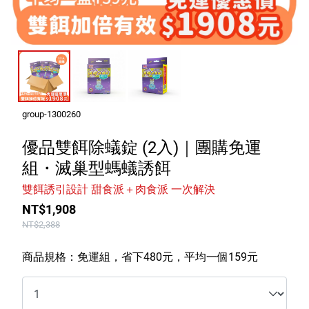
室內外除蟲專區
媽媽廚房專區
浴室清潔專區
清潔大掃除專區
精油香氛專區
group-1300260
強效誘引捕黏板
優品雙餌除蟻錠 (2入)｜團購免運
組・滅巢型螞蟻誘餌
優品x柴語錄
雙餌誘引設計 甜食派＋肉食派 一次解決
團購專區
NT$1,908
NT$2,388
關於優品
商品規格：免運組，省下480元，平均一個159元
會員權益
會員中心