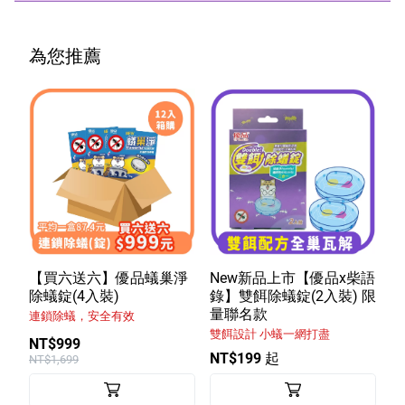
為您推薦
【買六送六】優品蟻巢淨
New新品上市【優品x柴語
除蟻錠(4入裝)
錄】雙餌除蟻錠(2入裝) 限
量聯名款
連鎖除蟻，安全有效
雙餌設計 小蟻一網打盡
NT$999
NT$199 起
NT$1,699