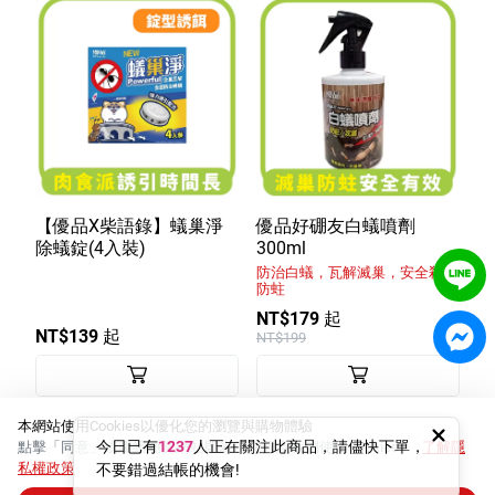
【優品X柴語錄】蟻巢淨
優品好硼友白蟻噴劑
除蟻錠(4入裝)
300ml
防治白蟻，瓦解滅巢，安全殺蟲
防蛀
NT$179 起
NT$139 起
NT$199
本網站使用Cookies以優化您的瀏覽與購物體驗
今日已有
1237
人正在關注此商品，請儘快下單，
點擊「同意」或繼續瀏覽網站即表示您同意我們使用Cookies。
了解隱
私權政策
不要錯過結帳的機會!