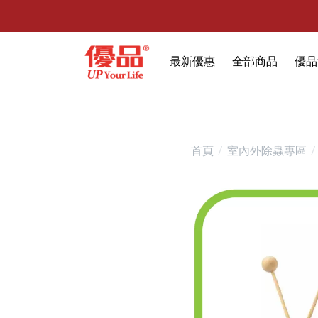
最新優惠
全部商品
優品
🔥任選1件折9元-新老客戶感恩回
限時特賣
防霉清潔好幫手(任
室內外除蟲專區
首頁
室內外除蟲專區
媽媽廚房專區
浴室清潔專區
清潔大掃除專區
精油香氛專區
強效誘引捕黏板
優品x柴語錄