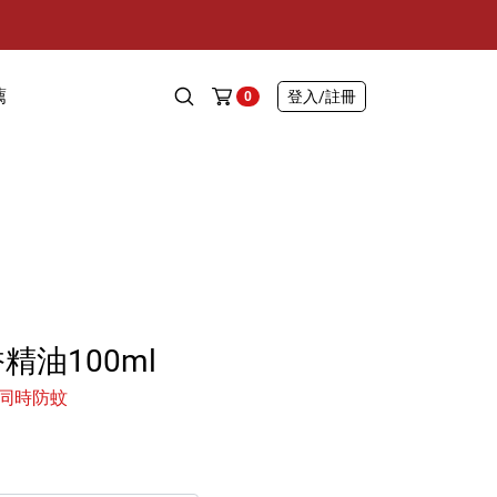
薦
登入
/註冊
0
精油100ml
同時防蚊