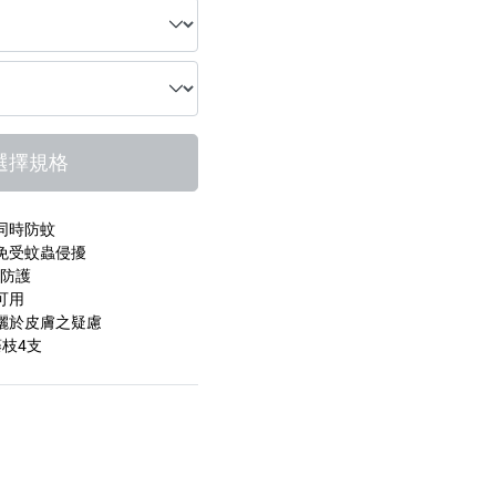
選擇規格
同時防蚊
免受蚊蟲侵擾
效防護
可用
灑於皮膚之疑慮
藤枝4支