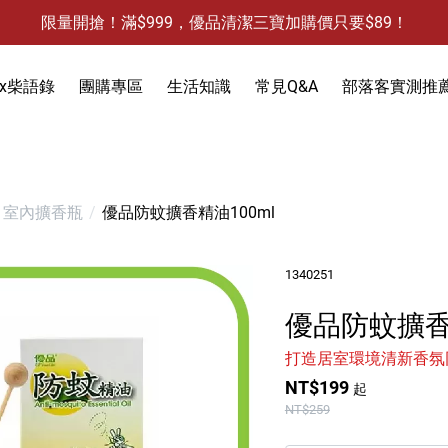
限量開搶！滿$999，優品清潔三寶加購價只要$89！
防霉清潔好幫手-任3件贈保濕抗菌洗手乳
限量開搶！滿$999，優品清潔三寶加購價只要$89！
x柴語錄
團購專區
生活知識
常見Q&A
部落客實測推
饋
3件，贈抗菌保濕洗手乳)
防蚊液-防蚊貼
室內擴香瓶
優品防蚊擴香精油100ml
除蟻-螞蟻藥
食物保鮮袋
1340251
除蟑-蟑螂藥
衣物去污
除水垢
優品防蚊擴香
天然防蟲
除油垢
除發霉
洗手乳
除果蠅
除水垢
馬桶清潔
除臭-清潔袋
打造居室環境清新香氛
NT$199
起
水槽清潔
水槽清潔
地板清潔
黏鼠板-黏老鼠
NT$259
衣物清潔
黏蠅板-黏蒼蠅