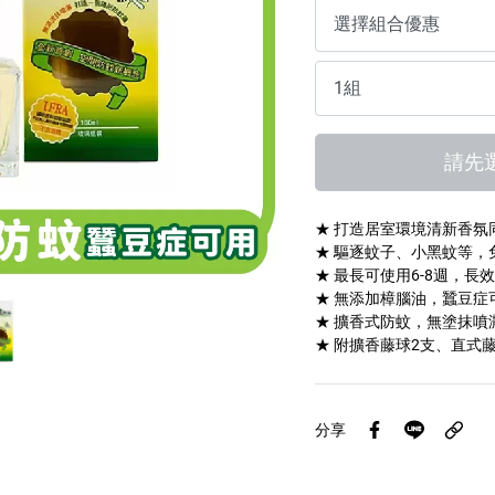
傢俱蠟
請先
★ 打造居室環境清新香氛
★ 驅逐蚊子、小黑蚊等，
★ 最長可使用6-8週，長
★ 無添加樟腦油，蠶豆症
★ 擴香式防蚊，無塗抹噴
★ 附擴香藤球2支、直式
分享