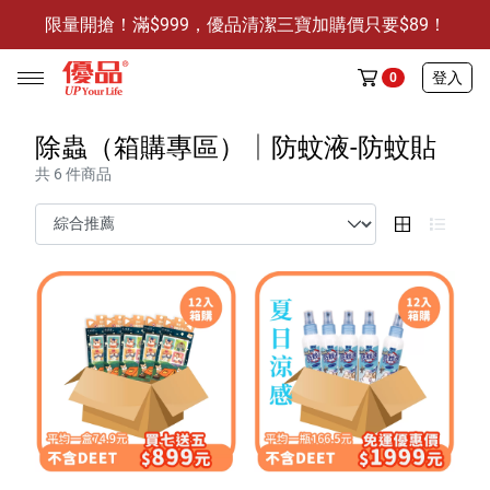
限量開搶！滿$999，優品清潔三寶加購價只要$89！
防霉清潔好幫手-任3件贈保濕抗菌洗手乳
限量開搶！滿$999，優品清潔三寶加購價只要$89！
登入
0
除蟲（箱購專區）│防蚊液-防蚊貼
共 6 件商品
任選活動
🔥任選1件折9元-新老客戶感恩回饋
商品介紹
全部商品
限時特賣
防霉清潔好幫手(任3件，贈抗菌保濕洗手乳)