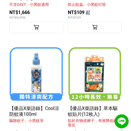
不含DEET、小黑蚊適用
防止蚊蟲、小黑蚊叮咬
特色服務
NT$1,666
NT$109 起
NT$3,096
NT$129
Facebook粉絲專頁
Line
Youtube
【優品X柴語錄】Cool涼
【優品X柴語錄】草本驅
防蚊液100ml
蚊貼片(12枚入)
驅除蚊子、小黑蚊等
貼於衣物或褲子，有效降低蚊蟲
靠近