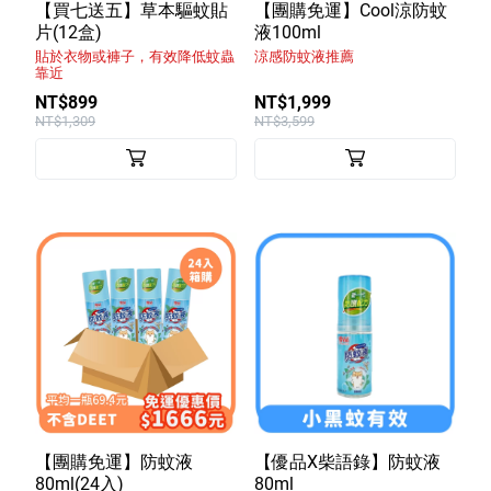
室內外除蟲專區
【買七送五】草本驅蚊貼
【團購免運】Cool涼防蚊
片(12盒)
液100ml
媽媽廚房專區
貼於衣物或褲子，有效降低蚊蟲
涼感防蚊液推薦
靠近
浴室清潔專區
NT$899
NT$1,999
NT$1,309
NT$3,599
清潔大掃除專區
精油香氛專區
強效誘引捕黏板
優品x柴語錄
團購專區
關於優品
會員權益
【團購免運】防蚊液
【優品X柴語錄】防蚊液
會員中心
80ml(24入)
80ml