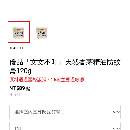
室內外除蟲專區
媽媽廚房專區
浴室清潔專區
清潔大掃除專區
精油香氛專區
1340311
強效誘引捕黏板
優品「文文不叮」天然香茅精油防蚊
膏120g
優品x柴語錄
原料通過國際認證：26種主要過敏源
團購專區
NT$89
起
NT$99
關於優品
會員權益
會員中心