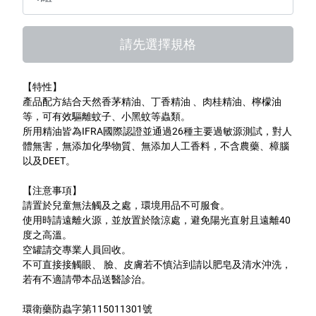
特色服務
請先選擇規格
Facebook粉絲專頁
【特性】
產品配方結合天然香茅精油、丁香精油 、肉桂精油、檸檬油
Line
等，可有效驅離蚊子、小黑蚊等蟲類。
所用精油皆為IFRA國際認證並通過26種主要過敏源測試，對人
Youtube
體無害，無添加化學物質、無添加人工香料，不含農藥、樟腦
以及DEET。
【注意事項】
請置於兒童無法觸及之處，環境用品不可服食。
使用時請遠離火源，並放置於陰涼處，避免陽光直射且遠離40
度之高溫。
空罐請交專業人員回收。
不可直接接觸眼、 臉、皮膚若不慎沾到請以肥皂及清水沖洗，
若有不適請帶本品送醫診治。
環衛藥防蟲字第115011301號