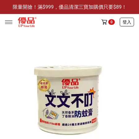
限量開搶！滿$999，優品清潔三寶加購價只要$89！
防霉清潔好幫手-任3件贈保濕抗菌洗手乳
限量開搶！滿$999，優品清潔三寶加購價只要$89！
登入
0
任選活動
🔥任選1件折9元-新老客戶感恩回饋
商品介紹
全部商品
限時特賣
防霉清潔好幫手(任3件，贈抗菌保濕洗手乳)